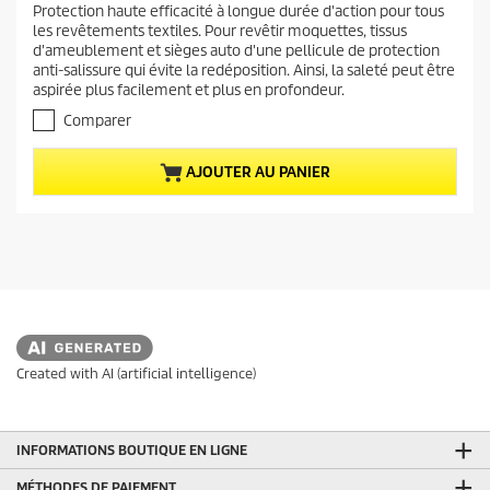
Protection haute efficacité à longue durée d'action pour tous
a
0
les revêtements textiles. Pour revêtir moquettes, tissus
s
c
d'ameublement et sièges auto d'une pellicule de protection
u
t
anti-salissure qui évite la redéposition. Ainsi, la saleté peut être
r
u
aspirée plus facilement et plus en profondeur.
5
e
é
Comparer
t
l
o
d
AJOUTER AU PANIER
i
u
l
p
e
r
s
.
o
d
u
i
t
Created with AI (artificial intelligence)
INFORMATIONS BOUTIQUE EN LIGNE
MÉTHODES DE PAIEMENT