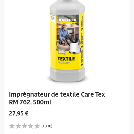
Imprégnateur de textile Care Tex
RM 762, 500ml
P
27,95 €
r
i
0.0
(0)
0
x
.