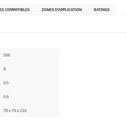
ES COMPATIBLES
ZONES D’APPLICATION
RATINGS
500
8
0.5
0.6
70 x 70 x 210