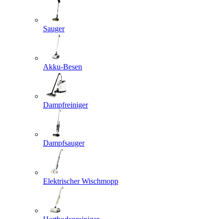
Sauger
Akku-Besen
Dampfreiniger
Dampfsauger
Elektrischer Wischmopp