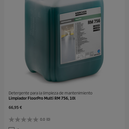
Detergente para la limpieza de mantenimiento
Limpiador FloorPro Multi RM 756, 10l
P
66,95 €
r
e
0.0
(0)
0
c
.
i