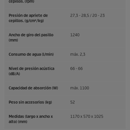
cepillos. (rpm)
Presión de apriete de
27,3 - 28,5 / 20 - 23
cepillos. (g/cm²/kg)
Ancho de giro del pasillo
1240
(mm)
Consumo de agua (l/min)
máx. 2,3
Nivel de presión acústica
66 - 66
(dB/A)
Capacidad de absorción (W)
máx. 1100
Peso sin accesorios (kg)
52
Medidas (largo x ancho x
1170 x 570 x 1025
alto) (mm)