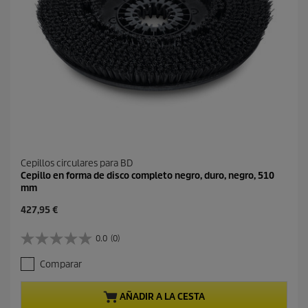
Cepillos circulares para BD
Cepillo en forma de disco completo negro, duro, negro, 510
mm
P
427,95 €
r
e
0.0
(0)
0
c
.
i
Comparar
0
o
d
a
e
c
AÑADIR A LA CESTA
5