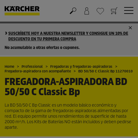
Cesta de la compra
Lista de Deseos
SUSCRÍBETE HOY A NUESTRA NEWSLETTER Y CONSIGUE UN 10% DE
DESCUENTO EN TU PRIMERA COMPRA
No acumulable a otras ofertas o cupones.
Home
Professional
Fregadoras y fregadoras-aspiradoras
Fregadora-aspiradora con acompañante
BD 50/50 C Classic Bp 11270010
FREGADORA-ASPIRADORA
BD
50/50 C Classic Bp
La BD 50/50 C Bp Classic es un modelo básico económico y
compacto de la gama de fregadoras-aspiradoras alimentadas por
red. El equipo permite unos rendimientos de superficie de hasta
2000 m²/h. Los Kits de Baterías NO están incluídos y deben pedirse
aparte.