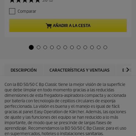
5.0
(1)
5
c
.
i
Comparar
0
o
d
a
e
c
AÑADIR A LA CESTA
5
t
e
u
s
a
t
l
r
d
e
e
l
p
l
r
DESCRIPCIÓN
CARACTERÍSTICAS Y VENTAJAS
ESPEC
a
o
s
d
.
Con la BD 50/50 C Bp Classic tiene la mejor visión de la superficie
u
1
que debe limpiar en todo momento gracias a las reducidas
c
r
dimensiones de esta fregadora-aspiradora compacta y accionada
t
e
por batería con tecnología de cepillos circulares de esponja
o
s
perfeccionada. La visión es buena y el manejo es igual de fácil
e
gracias al panel Easy Operation de Kärcher. Además, las opciones
ñ
de ajuste y las funciones del equipo se han reducido a lo más
a
importante, de modo que se prescinde de largas fases de
aprendizaje. Recomendamos la BD 50/50 C Bp Classic para el uso
en supermercados, hoteles o instalaciones sanitarias.