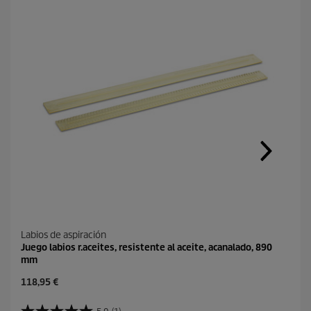
Labios de aspiración
Juego labios r.aceites, resistente al aceite, acanalado, 890
mm
P
118,95 €
r
e