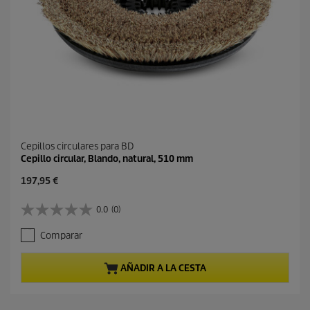
Cepillos circulares para BD
Cepillo circular, Blando, natural, 510 mm
P
197,95 €
r
e
0.0
(0)
0
c
.
i
Comparar
0
o
d
a
e
c
AÑADIR A LA CESTA
5
t
e
u
s
a