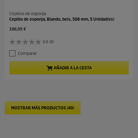
Cepillos de esponja
Cepillo de esponja, Blando, beis, 508 mm, 5 Unidad(es)
P
106,95 €
r
e
0.0
(0)
0
c
.
i
Comparar
0
o
d
a
e
c
AÑADIR A LA CESTA
5
t
e
u
s
a
t
l
r
d
e
e
l
p
MOSTRAR MÁS PRODUCTOS (40)
l
r
a
o
s
d
.
u
c