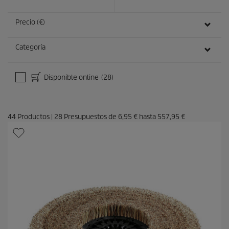
0
s
e
Precio (€)
g
u
n
Categoría
d
o
s
Disponible online
(28)
44
Productos
|
28
Presupuestos de
6,95 €
hasta
557,95 €