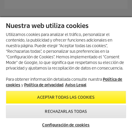
d
e
5
e
Nuestra web utiliza cookies
s
t
Utilizamos cookies para analizar el tráfico, personalizar el
r
contenido, la publicidad y ofrecer funciones adicionales en
e
nuestra página. Puede elegir “Aceptar todas las cookies”,
l
“Rechazarlas todas”, o personalizar sus preferencias en la
l
“Configuración de Cookies”. Hemos implementado el "Consent
a
Mode" de Google, lo que significa que respetamos su elección de
s
.
privacidad y ajustamos la recopilación de datos en consecuencia.
Para obtener información detallada consulte nuestra
Política de
cookies
y
Política de privacidad
.
Aviso Legal
ACEPTAR TODAS LAS COOKIES
RECHAZARLAS TODAS
Servicio
Newsletter
Contacto
Configuración de cookies
Asistencia Técnica