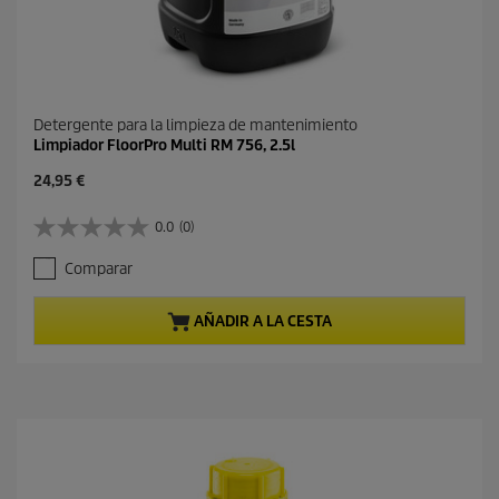
Detergente para la limpieza de mantenimiento
Limpiador FloorPro Multi RM 756, 2.5l
P
24,95 €
r
e
0.0
(0)
0
c
.
i
Comparar
0
o
d
a
e
c
AÑADIR A LA CESTA
5
t
e
u
s
a
t
l
r
d
e
e
l
p
l
r
a