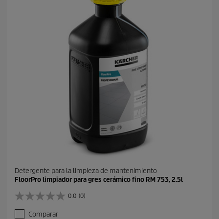
o
s
d
.
u
c
t
o
Detergente para la limpieza de mantenimiento
FloorPro limpiador para gres cerámico fino RM 753, 2.5l
0.0
(0)
0
.
Comparar
0