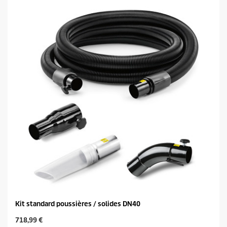
t
u
o
c
i
t
l
p
e
r
s
i
.
c
e
Kit standard poussières / solides DN40
C
718,99 €