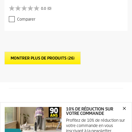
u
r
0.0
(0)
0
r
.
e
Comparer
0
n
s
t
u
p
r
r
5
o
é
d
t
u
MONTRER PLUS DE PRODUITS (26)
o
c
i
t
l
p
e
r
s
i
.
c
e
10% DE RÉDUCTION SUR
VOTRE COMMANDE
Profitez de 10% de réduction sur
votre commande en vous
inscrivant à la newsletter.