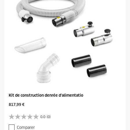
Kit de construction denrée d'alimentatio
C
817,99 €
u
r
0.0
(0)
0
r
.
e
Comparer
0