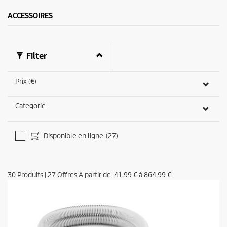
c
o
ACCESSOIRES
n
d
e
s
Filter
Prix (€)
Categorie
Disponible en ligne
(27)
30
Produits
|
27
Offres A partir de
41,99 €
à
864,99 €