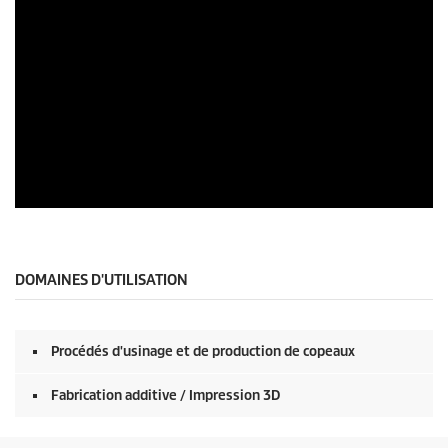
e
c
o
n
d
s
o
f
0
s
e
c
o
n
0
d
s
s
e
c
o
DOMAINES D'UTILISATION
n
d
e
s
Procédés d'usinage et de production de copeaux
s
u
r
Fabrication additive / Impression 3D
0
s
e