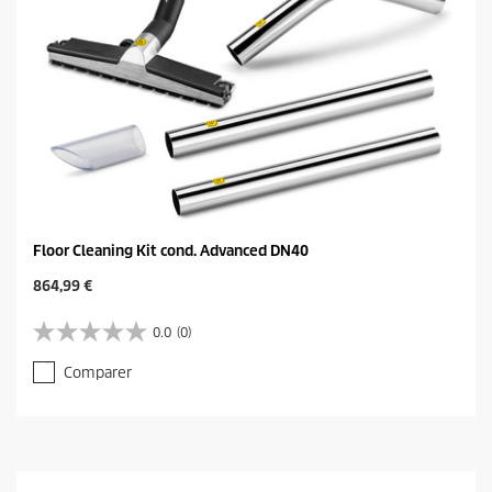
Floor Cleaning Kit cond. Advanced DN40
C
864,99 €
u
r
0.0
(0)
0
r
.
e
Comparer
0
n
s
t
u
p
r
r
5
o
é
d