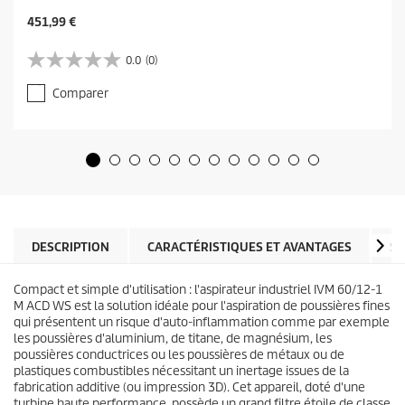
C
451,99 €
u
r
0.0
(0)
0
r
.
e
Comparer
0
n
s
t
u
p
r
r
5
o
é
d
t
u
o
c
i
t
l
DESCRIPTION
CARACTÉRISTIQUES ET AVANTAGES
SP
p
e
r
s
i
Compact et simple d'utilisation : l'aspirateur industriel IVM 60/12-1
.
c
M ACD WS est la solution idéale pour l'aspiration de poussières fines
e
qui présentent un risque d'auto-inflammation comme par exemple
les poussières d'aluminium, de titane, de magnésium, les
poussières conductrices ou les poussières de métaux ou de
plastiques combustibles nécessitant un inertage issues de la
fabrication additive (ou impression 3D). Cet appareil, doté d'une
turbine haute performance, possède un grand filtre étoile de classe