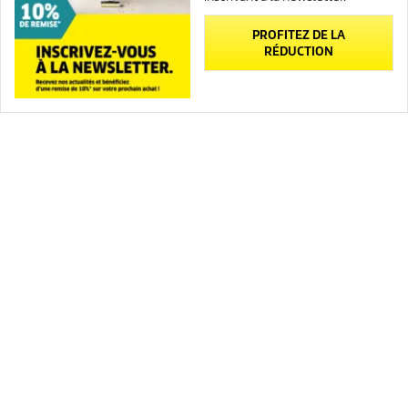
PROFITEZ DE LA
RÉDUCTION
Newsletter
Contact
Created with AI (artificial intelligence)
INFORMATIONS SUR LA BOUTIQUE EN LIGNE
OPTIONS DE PAIEMENT
LIVRAISON
ÉVALUATIONS