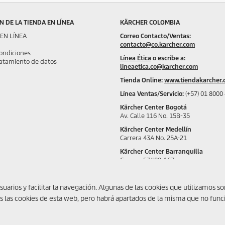
 DE LA TIENDA EN LÍNEA
KÄRCHER COLOMBIA
 EN LÍNEA
Correo Contacto/Ventas:
contacto@co.karcher.com
ondiciones
Línea Ética
o escribe a:
tratamiento de datos
lineaetica.co@karcher.com
Tienda Online:
www.tiendakarcher.
Línea Ventas/Servicio:
(+57) 01 8000
Kärcher Center Bogotá
Av. Calle 116 No. 15B-35
Kärcher Center Medellín
Carrera 43A No. 25A-21
Kärcher Center Barranquilla
Carrera 53#80-167
usuarios y facilitar la navegación. Algunas de las cookies que utilizamos 
s las cookies de esta web, pero habrá apartados de la misma que no fun