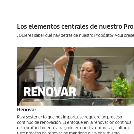
s
V
o
l
u
Los elementos centrales de nuestro Pro
m
e
n
¿Quieres saber qué hay detrás de nuestro Propósito? Aquí pres
9
0
%
Renovar
Para sostener lo que nos importa, se requiere un proceso
continuo de renovación. El enfoque en la renovación continua
está profundamente arraigado en nuestra empresa y cultura.
Este proceso de renovación mantiene el valor al mismo