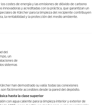
los costes de energía y las emisiones de dióxido de carbono
 innovadoras y acreditadas con la práctica, que garantizan un
speciales de Kärcher para la limpieza del recipiente contribuyen
za, la rentabilidad y la protección del medio ambiente.
ad del
empo, un
alaciones de
ios sistemas
ärcher han demostrado su valía: todas las conexiones
s son fácilmente accesibles desde la pared del depósito.
ica hasta la clase superior
ión con agua caliente para la limpieza interior y exterior de