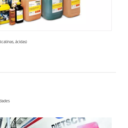
calinas, ácidas)
idades