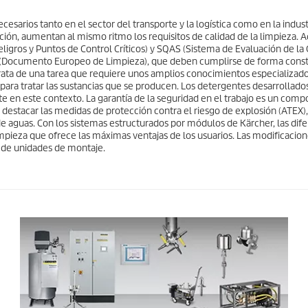
ecesarios tanto en el sector del transporte y la logística como en la indust
ación, aumentan al mismo ritmo los requisitos de calidad de la limpieza.
ligros y Puntos de Control Críticos) y SQAS (Sistema de Evaluación de la C
ECD (Documento Europeo de Limpieza), que deben cumplirse de forma cons
trata de una tarea que requiere unos amplios conocimientos especializado
para tratar las sustancias que se producen. Los detergentes desarrollado
 en este contexto. La garantía de la seguridad en el trabajo es un com
e destacar las medidas de protección contra el riesgo de explosión (ATEX)
 de aguas. Con los sistemas estructurados por módulos de Kärcher, las dif
limpieza que ofrece las máximas ventajas de los usuarios. Las modificacion
 de unidades de montaje.