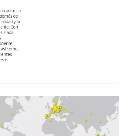
ria química.
 Además de
alidad y la
tante. Con
s. Cada
s
ponente
, así como
erentes
es o