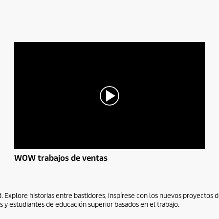
0
WOW trabajos de ventas
s
e
g
u
n
xplore historias entre bastidores, inspírese con los nuevos proyectos d
d
 y estudiantes de educación superior basados ​​en el trabajo.
o
s