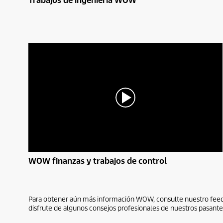
Trabajos de ingeniería WOW
s
e
g
u
n
d
o
s
d
e
0
s
e
g
u
n
d
o
s
V
0
WOW finanzas y trabajos de control
o
s
l
e
u
g
m
u
e
n
Para obtener aún más información WOW, consulte nuestro feed. E
n
d
disfrute de algunos consejos profesionales de nuestros pasantes
9
o
0
s