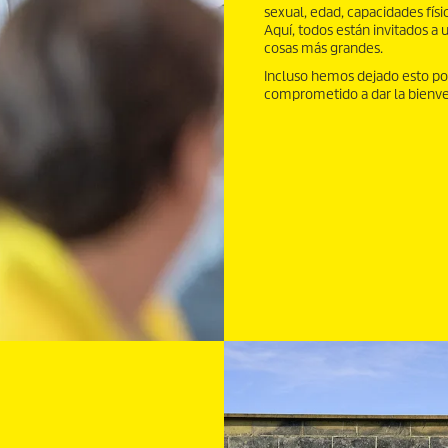
sexual, edad, capacidades físi
Aquí, todos están invitados a 
cosas más grandes.
Incluso hemos dejado esto por 
comprometido a dar la bienv