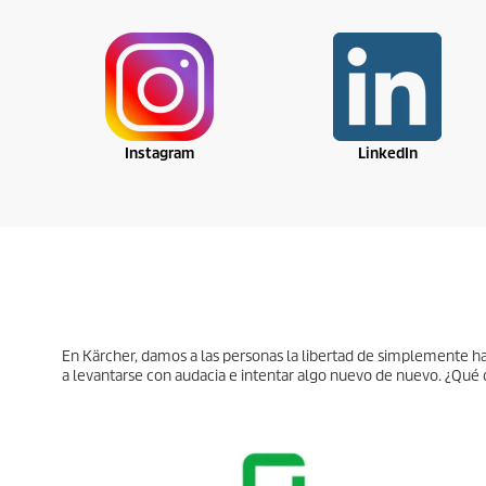
%
d
e
0
s
e
g
u
n
d
Instagram
LinkedIn
o
s
V
o
l
u
m
e
n
9
0
%
En Kärcher, damos a las personas la libertad de simplemente hace
a levantarse con audacia e intentar algo nuevo de nuevo. ¿Qué