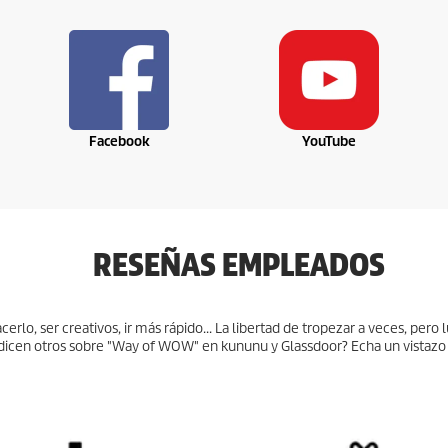
d
e
0
s
e
g
u
n
d
Facebook
YouTube
o
s
V
o
l
u
m
RESEÑAS EMPLEADOS
e
n
9
0
%
rlo, ser creativos, ir más rápido... La libertad de tropezar a veces, pero 
 dicen otros sobre "Way of WOW" en kununu y Glassdoor? Echa un vistazo 