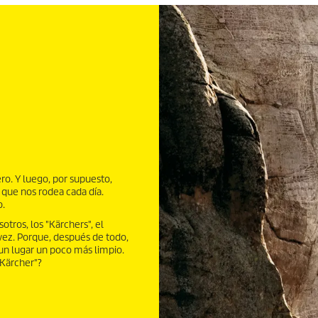
o. Y luego, por supuesto,
que nos rodea cada día.
o.
tros, los "Kärchers", el
vez. Porque, después de todo,
n lugar un poco más limpio.
 Kärcher"?