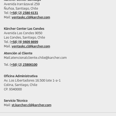
Avenida Irarrázaval 259
Ñuñoa, Santiago, Chile
Tel:
(+56) (2) 2380 6131
Mail:
ventaskc.cl@karcher.com
Kärcher Center Las Condes
Avenida Las Condes 9050
Las Condes, Santiago, Chile
Tel.
(+56) (9) 9409 8699
Mail.
ventaskc.cl@karcher.com
Atención al Cliente
Mail:atencionalcliente.chile@karcher.com
Tel.
(+56) (2) 23806100
Oficina Administrativa
Av. Los Libertadores 16.500 lote 1-a-1
Colina, Santiago, Chile
CP. 9340000
Servicio Técnico
Mail:
st.karcher.cl@karcher.com