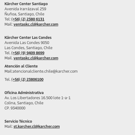
Kärcher Center Santiago
Avenida Irarrázaval 259
Ñuñoa, Santiago, Chile
Tel:
(+56) (2) 2380 6131
Mail:
ventaskc.cl@karcher.com
Kärcher Center Las Condes
Avenida Las Condes 9050
Las Condes, Santiago, Chile
Tel.
(+56) (9) 9409 8699
Mail.
ventaskc.cl@karcher.com
Atención al Cliente
Mail:atencionalcliente.chile@karcher.com
Tel.
(+56) (2) 23806100
Oficina Administrativa
Av. Los Libertadores 16.500 lote 1-a-1
Colina, Santiago, Chile
CP. 9340000
Servicio Técnico
Mail:
st.karcher.cl@karcher.com