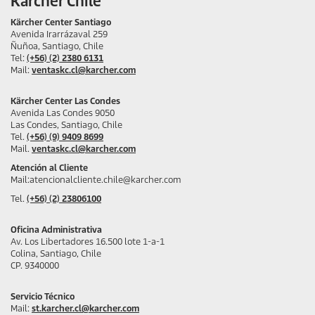
Kärcher Chile
Kärcher Center Santiago
Avenida Irarrázaval 259
Ñuñoa, Santiago, Chile
Tel:
(+56) (2) 2380 6131
Mail:
ventaskc.cl@karcher.com
Kärcher Center Las Condes
Avenida Las Condes 9050
Las Condes, Santiago, Chile
Tel.
(+56) (9) 9409 8699
Mail.
ventaskc.cl@karcher.com
Atención al Cliente
Mail:atencionalcliente.chile@karcher.com
Tel.
(+56) (2) 23806100
Oficina Administrativa
Av. Los Libertadores 16.500 lote 1-a-1
Colina, Santiago, Chile
CP. 9340000
Servicio Técnico
Mail:
st.karcher.cl@karcher.com