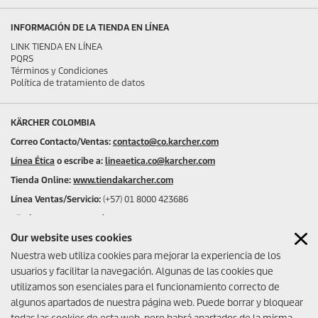
INFORMACIÓN DE LA TIENDA EN LÍNEA
LINK TIENDA EN LÍNEA
PQRS
Términos y Condiciones
Política de tratamiento de datos
KÄRCHER COLOMBIA
Correo Contacto/Ventas:
contacto@co.karcher.com
Línea Ética
o escribe a:
lineaetica.co@karcher.com
Tienda Online:
www.tiendakarcher.com
Línea Ventas/Servicio:
(+57) 01 8000 423686
Kärcher Center Bogotá
Av. Calle 116 No. 15B-35
Our website uses cookies
Kärcher Center Medellín
Nuestra web utiliza cookies para mejorar la experiencia de los
Carrera 43A No. 25A-21
usuarios y facilitar la navegación. Algunas de las cookies que
Kärcher Center Barranquilla
utilizamos son esenciales para el funcionamiento correcto de
Carrera 53#80-167
algunos apartados de nuestra página web. Puede borrar y bloquear