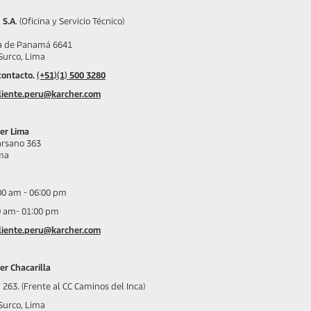
 S.A
. (Oficina y Servicio Técnico)
blica de Panamá 6641
Surco, Lima
contacto.
(+51)(1) 500 3280
cliente.peru@karcher.com
er Lima
arsano 363
ima
:00 am - 06:00 pm
0 am- 01:00 pm
cliente.peru@karcher.com
er Chacarilla
 263. (Frente al CC Caminos del Inca)
Surco, Lima