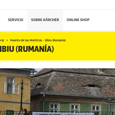
L
SERVICIO
SOBRE KÄRCHER
ONLINE SHOP
ural
Puente de las Mentiras - Sibiu (Rumanía)
IBIU (RUMANÍA)