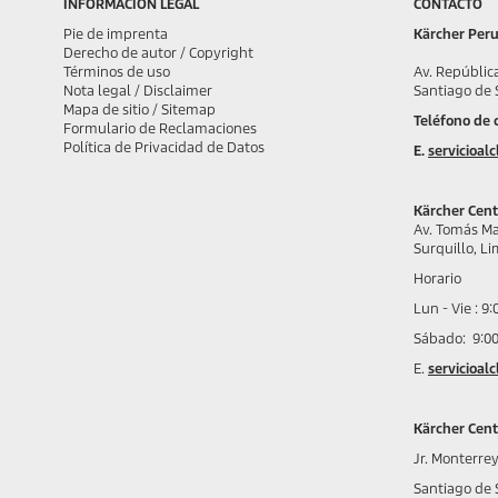
INFORMACIÓN LEGAL
CONTACTO
Pie de imprenta
Kärcher Peru
Derecho de autor / Copyright
Términos de uso
Av. Repú
Nota legal / Disclaimer
Santiago de 
Mapa de sitio / Sitemap
Teléfono de 
Formulario de Reclamaciones
Política de Privacidad de Datos
E.
servicioal
Kärcher Cent
Av. Tomás M
Surquillo, L
Horario
Lun - Vie : 9
Sábado: 9:0
E.
servicioal
Kärcher Cent
Jr. Monterrey
Santiago de 