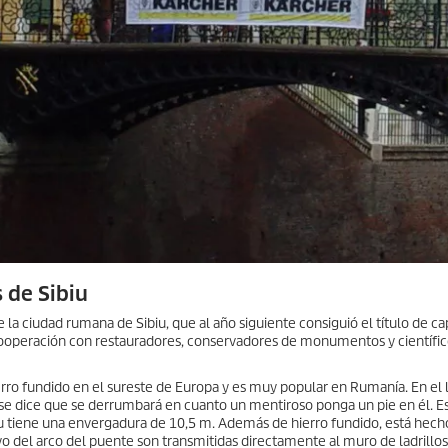
 de Sibiu
la ciudad rumana de Sibiu, que al año siguiente consiguió el título de cap
 cooperación con restauradores, conservadores de monumentos y científic
ierro fundido en el sureste de Europa y es muy popular en Rumanía. En el
se dice que se derrumbará en cuanto un mentiroso ponga un pie en él. E
iu tiene una envergadura de 10,5 m. Además de hierro fundido, está hecho
oyo del arco del puente son transmitidas directamente al muro de ladrillos 