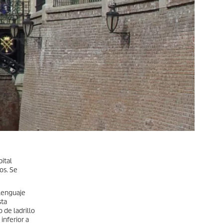
ital
os. Se
 lenguaje
sta
 de ladrillo
inferior a