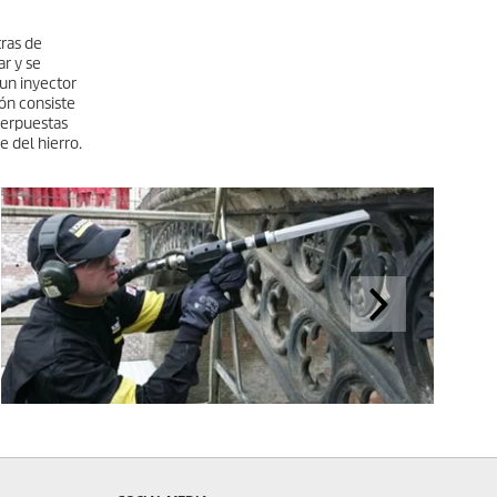
tras de
ar y se
 un inyector
ión consiste
perpuestas
e del hierro.