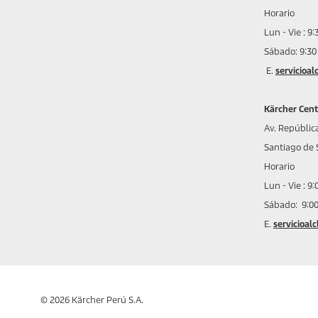
Horario
Lun - Vie : 9
Sábado: 9:30
E.
servicioa
Kärcher Cent
Av. Repúblic
Santiago de 
Horario
Lun - Vie : 9
Sábado: 9:0
E.
servicioal
© 2026 Kärcher Perú S.A.