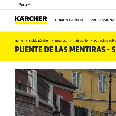
Peru
HOME & GARDEN
PROFESSIONA
Home
Inside Kärcher
Empresa
Patrocinio
Patrocinio cult
PUENTE DE LAS MENTIRAS - S