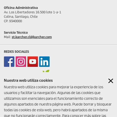
Oficina Administrativa
Av. Los Libertadores 16.500 lote 1-a-1
Colina, Santiago, Chile
CP. 9340000
Servicio Técnico
Mail:
st.karcher.cl@karcher.com
REDES SOCIALES
Nuestra web utiliza cookies
COTIZA CON NOSOTROS
Nuestra web utiliza cookies para mejorar la experiencia de los
Te invitamos a cotizar para tu
usuarios y facilitar la navegación. Algunas de las cookies que
nuevo negocio de limpieza,
utilizamos son esenciales para el funcionamiento correcto de
compra equipamiento de
limpieza o no sabes que
algunos apartados de nuestra página web. Puede borrar y bloquear
necesitas.
todas las cookies de esta web, pero habrá apartados de la misma
que no funcionarán correctamente. Para conocer más sobre las
¡Nosotros te ayudamos!