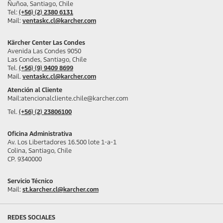
Ñuñoa, Santiago, Chile
Tel:
(+56) (2) 2380 6131
Mail:
ventaskc.cl@karcher.com
Kärcher Center Las Condes
Avenida Las Condes 9050
Las Condes, Santiago, Chile
Tel.
(+56) (9) 9409 8699
Mail.
ventaskc.cl@karcher.com
Atención al Cliente
Mail:atencionalcliente.chile@karcher.com
Tel.
(+56) (2) 23806100
Oficina Administrativa
Av. Los Libertadores 16.500 lote 1-a-1
Colina, Santiago, Chile
CP. 9340000
Servicio Técnico
Mail:
st.karcher.cl@karcher.com
REDES SOCIALES