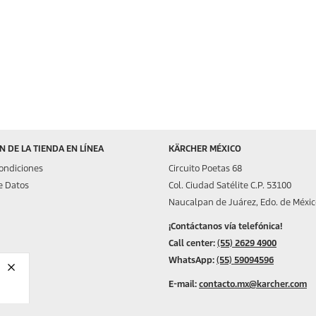
 DE LA TIENDA EN LÍNEA
KÄRCHER MÉXICO
ondiciones
Circuito Poetas 68
e Datos
Col. Ciudad Satélite C.P. 53100
Naucalpan de Juárez, Edo. de Méxic
¡Contáctanos vía telefónica!
Call center:
(55) 2629 4900
WhatsApp:
(55) 59094596
E-mail:
contacto.mx@karcher.com
Horario de atención:
Lunes a Viernes
o o