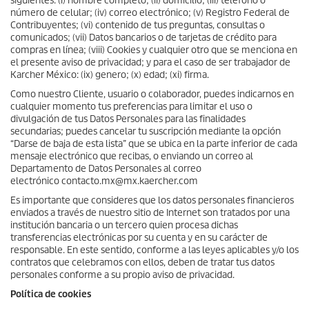
siguientes: (i) nombre completo; (ii) domicilio; (iii) teléfono o
número de celular; (iv) correo electrónico; (v) Registro Federal de
Contribuyentes; (vi) contenido de tus preguntas, consultas o
comunicados; (vii) Datos bancarios o de tarjetas de crédito para
compras en línea; (viii) Cookies y cualquier otro que se menciona en
el presente aviso de privacidad; y para el caso de ser trabajador de
Karcher México: (ix) genero; (x) edad; (xi) firma.
Como nuestro Cliente, usuario o colaborador, puedes indicarnos en
cualquier momento tus preferencias para limitar el uso o
divulgación de tus Datos Personales para las finalidades
secundarias; puedes cancelar tu suscripción mediante la opción
“Darse de baja de esta lista” que se ubica en la parte inferior de cada
mensaje electrónico que recibas, o enviando un correo al
Departamento de Datos Personales al correo
electrónico contacto.mx@mx.kaercher.com
Es importante que consideres que los datos personales financieros
enviados a través de nuestro sitio de Internet son tratados por una
institución bancaria o un tercero quien procesa dichas
transferencias electrónicas por su cuenta y en su carácter de
responsable. En este sentido, conforme a las leyes aplicables y/o los
contratos que celebramos con ellos, deben de tratar tus datos
personales conforme a su propio aviso de privacidad.
Política de cookies