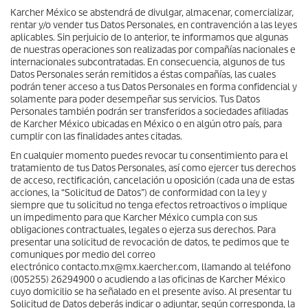
Karcher México se abstendrá de divulgar, almacenar, comercializar,
rentar y/o vender tus Datos Personales, en contravención a las leyes
aplicables. Sin perjuicio de lo anterior, te informamos que algunas
de nuestras operaciones son realizadas por compañías nacionales e
internacionales subcontratadas. En consecuencia, algunos de tus
Datos Personales serán remitidos a éstas compañías, las cuales
podrán tener acceso a tus Datos Personales en forma confidencial y
solamente para poder desempeñar sus servicios. Tus Datos
Personales también podrán ser transferidos a sociedades afiliadas
de Karcher México ubicadas en México o en algún otro país, para
cumplir con las finalidades antes citadas.
En cualquier momento puedes revocar tu consentimiento para el
tratamiento de tus Datos Personales, así como ejercer tus derechos
de acceso, rectificación, cancelación u oposición (cada una de estas
acciones, la “Solicitud de Datos”) de conformidad con la ley y
siempre que tu solicitud no tenga efectos retroactivos o implique
un impedimento para que Karcher México cumpla con sus
obligaciones contractuales, legales o ejerza sus derechos. Para
presentar una solicitud de revocación de datos, te pedimos que te
comuniques por medio del correo
electrónico contacto.mx@mx.kaercher.com, llamando al teléfono
(005255) 26294900 o acudiendo a las oficinas de Karcher México
cuyo domicilio se ha señalado en el presente aviso. Al presentar tu
Solicitud de Datos deberás indicar o adjuntar, según corresponda, la