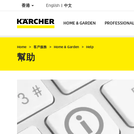
香港
English
中文
HOME & GARDEN
PROFESSIONA
Home
客戶服務
Home & Garden
Help
幫助