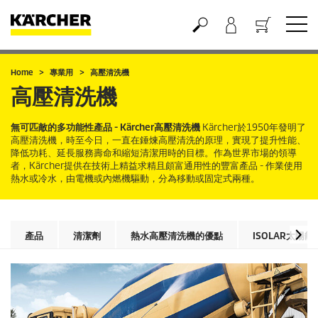
購物車
Home
專業用
高壓清洗機
高壓清洗機
無可匹敵的多功能性產品 - Kärcher高壓清洗機
Kärcher於1950年發明了
高壓清洗機，時至今日，一直在錘煉高壓清洗的原理，實現了提升性能、
降低功耗、延長服務壽命和縮短清潔用時的目標。作為世界市場的領導
者，Kärcher提供在技術上精益求精且頗富通用性的豐富產品 - 作業使用
熱水或冷水，由電機或內燃機驅動，分為移動或固定式兩種。
產品
清潔劑
熱水高壓清洗機的優點
ISOLAR太陽