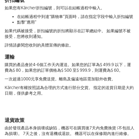
折扣編號
如果您有Kärcher折扣編號，則可以在結帳過程中輸入。
在結帳過程中到達“購物車”頁面時，請在指定字段中輸入折扣編號
點擊“應用”
如果代碼被接受，折扣編號的折扣將顯示在訂單總結中。 如果編號不被
接受，您將收到通知。
詳情請參閱您收到的具體宣傳的條款。
運輸
購買的產品會於4-6個工作天內運送。如果您的訂單為$ 499.9 以下，運
費為$ 80，如果您的訂單價格為$ 500 至$ 999.9，則運費為$ 60。
一次超過1000元享免費送貨。離島及偏遠地區需加額外收費。
Kärcher有權按照認為合理的方式進行部分交貨。 指定的送貨日期是大約
日期，僅供參考之用。
退貨政策
由於發現產品本身損壞或缺陷，機器可在購買後7天內免費換貨 (不包括人
為損壞)。 7天之後，沒有退機或退款。 機器可以在保修期內進行維修。