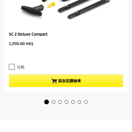
SC 2 Deluxe Compact
C
1,990.00 HK$
u
r
r
e
比較
n
t
p
添加至購物車
r
o
d
u
c
t
p
r
i