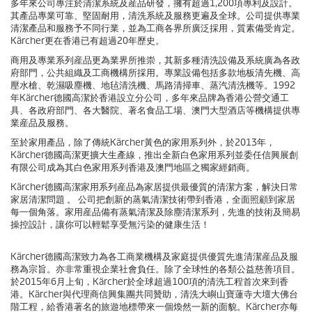
多年來公司專注於清潔系統及産品研發，擁有超過1,200項專利及設計。
其產品專業可靠、堅固耐用，清洗系統及服務更遍及全球。公司提供專業
清潔產品和服務予不同行業，並為工商各界所廣泛採用，質素備受肯定。
Kärcher更在香港已有超過20年歷史。
商用及專業系列産品更為業界所推崇，其新多種清洗設備及系統廣為各政
府部門，公共組織及工商機構所採用。專業設備包括多款地板清先機、高
壓水槍、乾濕吸塵機、地毡清洗機、馬路清掃車、蒸汽清洗機等。1992
年Kärcher德國高潔於香港設立分公司，多年來品牌為香港公營交通工
具、各政府部門、各大醫院、著名食品工場、澳門大型酒店等機構提供專
業産品及服務。
至於家用產品，除了傳統Kärcher黃色的家用系列外，於2013年，
Kärcher德國高潔更擴大生產線，推出全新白色家用系列並委任信興展創
有限公司成為其白色家用系列香港及澳門地區之獨家經銷商。
Kärcher德國高潔家用系列産品為家居提供最優質的清潔方案，解決日常
家居清潔問題 。 公司把創新的蒸氣清潔技術帶到香港，全面照顧到家居
每一個角落。家用産品備有蒸氣清潔及除塵清潔系列，先進的技術及簡易
操控設計，讓你可以輕鬆享受無污染的健康生活！
Kärcher德國高潔致力為各工商業機構及家庭提供優質先進清潔産品及服
務為宗旨。亦非常重視企業社會負任。除了全球性的各類公益慈善項目。
於2015年6月上旬，Kärcher於全球超過100項的清洗工程首次來到香
港。Kärcher與代理商信興集團共同贊助，清洗大嶼山寶蓮寺大壇大佛台
階工程，給香港著名的旅遊地標帶來一個煥然一新的面貌。Kärcher亦每