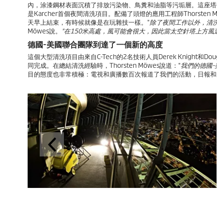
內，涂漆鋼材表面沉積了排放污染物、鳥糞和油脂等污垢層。這座塔
是Karcher首個夜間清洗項目。配備了頭燈的應用工程師Thorst
天早上結束，有時候就像是在玩雜技一樣。"
除了夜間工作以外，清
Möwes說。
"在150米高處，風可能會很大，因此當太空針塔上方風速
德國-美國聯合團隊到達了一個新的高度
這個大型清洗項目由來自C-Tech的2名技術人員Derek Knight和D
同完成。在總結清洗經驗時，Thorsten Möwes說道："
我們的德國
目的態度也非常積極：電視和廣播數百次報道了我們的活動，日報和