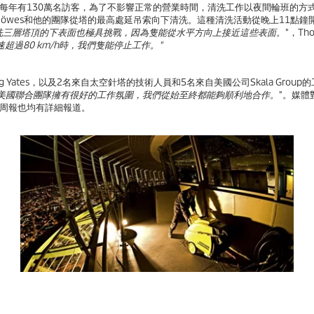
每年有130萬名訪客，為了不影響正常的營業時間，清洗工作以夜間輪班的方
en Möwes和他的團隊從塔的最高處延吊索向下清洗。這種清洗活動從晚上11點
洗三層塔頂的下表面也極具挑戰，因為隻能從水平方向上接近這些表面。
"，Tho
超過80 km/h時，我們隻能停止工作。"
oug Yates，以及2名來自太空針塔的技術人員和5名來自美國公司Skala Grou
-美國聯合團隊擁有很好的工作氛圍，我們從始至終都能夠順利地合作。
"。媒體
周報也均有詳細報道。