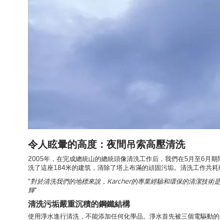
令人眩暈的高度：夜間吊索高壓清洗
2005年，在完成總統山的總統頭像清洗工作后，我們在5月至6月
洗了這座184米的建筑，清除了塔上布滿的頑固污垢。清洗工作共耗
"
對於清洗我們的地標來說，Karcher的專業經驗和環保的清潔技術
輝
"
清洗污垢嚴重沉積的鋼鐵結構
使用淨水進行清洗，不能添加任何化學品。淨水首先被三個電驅動的熱水