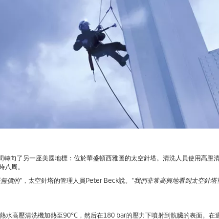
期間轉向了另一座美國地標：位於華盛頓西雅圖的太空針塔。清洗人員使用高壓
時八周。
是無價的
"，太空針塔的管理人員Peter Beck說。"
我們非常高興地看到太空針塔
高壓清洗機加熱至90°C，然后在180 bar的壓力下噴射到骯臟的表面。在