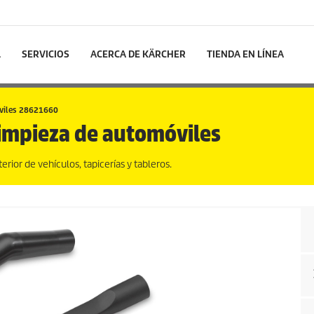
L
SERVICIOS
ACERCA DE KÄRCHER
TIENDA EN LÍNEA
óviles 28621660
limpieza de automóviles
erior de vehículos, tapicerías y tableros.