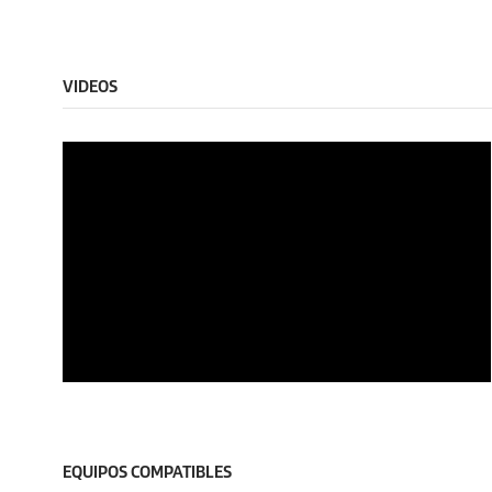
VIDEOS
0
s
e
c
o
EQUIPOS COMPATIBLES
n