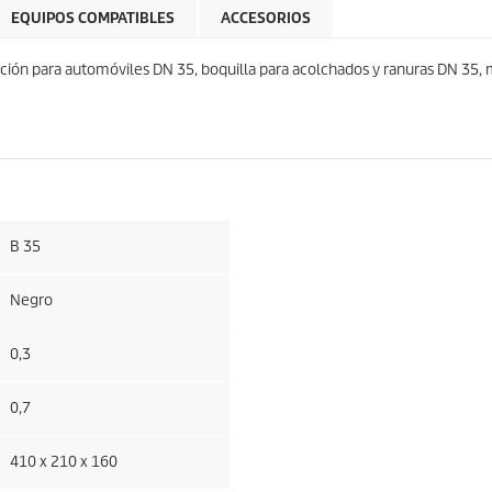
EQUIPOS COMPATIBLES
ACCESORIOS
iración para automóviles DN 35, boquilla para acolchados y ranuras DN 35,
B 35
Negro
0,3
0,7
410 x 210 x 160