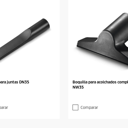
para juntas DN35
Boquilla para acolchados comp
NW35
arar
Comparar