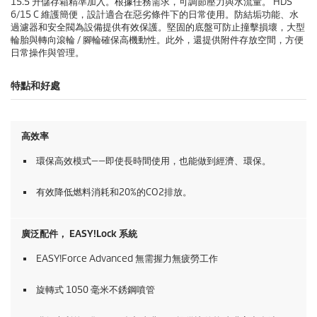
15.5 升儲存箱精準加入。根據任務需求，可調節壓力與水流量。 HDS
6/15 C 維護簡便，設計適合在惡劣條件下的日常使用。防結垢功能、水
過濾器和安全閥為設備提供有效保護。堅固的底盤可防止撞擊損壞，大型
輪胎與轉向滾輪 / 腳輪確保高機動性。此外，還提供附件存放空間，方便
日常操作與管理。
特點和好處
高效率
環保高效模式——即使長時間使用，也能做到經濟、環保。
有效降低燃料消耗和20%的CO2排放。
廣泛配件，
EASY!Lock
系統
EASY!Force
Advanced 無需握力無疲勞工作
旋轉式 1050 毫米不銹鋼噴管