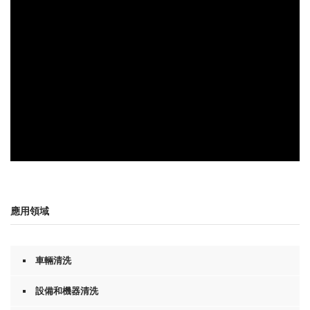
s
e
c
o
n
d
s
o
f
0
s
e
c
o
n
0
d
s
s
e
c
o
應用領域
n
d
s
o
車輛清洗
f
0
s
設備和機器清洗
e
c