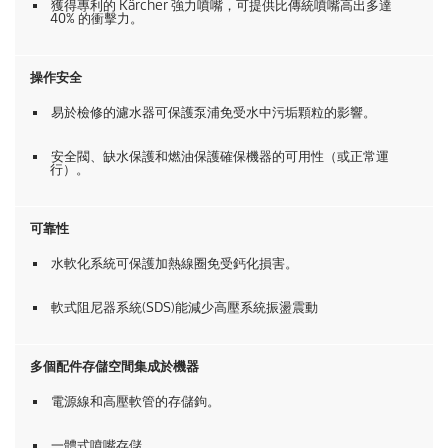
獲得專利的 Kärcher 強力噴嘴，可提供比傳統噴嘴高出多達
40% 的衝擊力。
操作安全
易於檢修的濾水器可保護泵浦免受水中污垢顆粒的影響。
安全閥、缺水保護和燃油保護確保機器的可用性（或正常運
行）。
可靠性
水軟化系統可保護加熱線圈免受鈣化損害。
軟式阻尼器系統(SDS)能減少高壓系統振盪震動
多個配件存儲空間集成於機器
電源線和高壓軟管的存儲鉤。
一體式噴嘴存儲