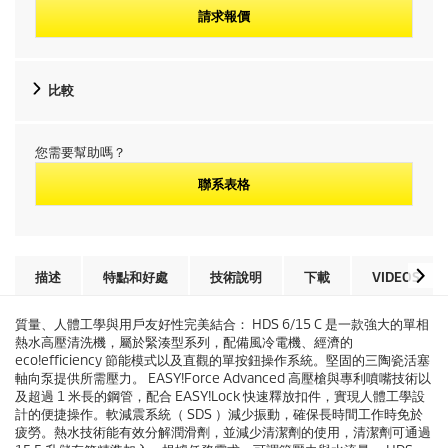
請求報價
比較
您需要幫助嗎？
聯系表格
描述
特點和好處
技術說明
下載
VIDEOS
質量、人體工學與用戶友好性完美結合： HDS 6/15 C 是一款強大的單相
熱水高壓清洗機，屬於緊湊型系列，配備風冷電機、經濟的
eco!efficiency
節能模式以及直觀的單按鈕操作系統。堅固的三陶瓷活塞
軸向泵提供所需壓力。
EASY!Force
Advanced 高壓槍與專利噴嘴技術以
及超過 1 米長的鋼管，配合
EASY!Lock
快速釋放扣件，實現人體工學設
計的便捷操作。軟減震系統（ SDS ）減少振動，確保長時間工作時免於
疲勞。熱水技術能有效分解潤滑劑，並減少清潔劑的使用，清潔劑可通過