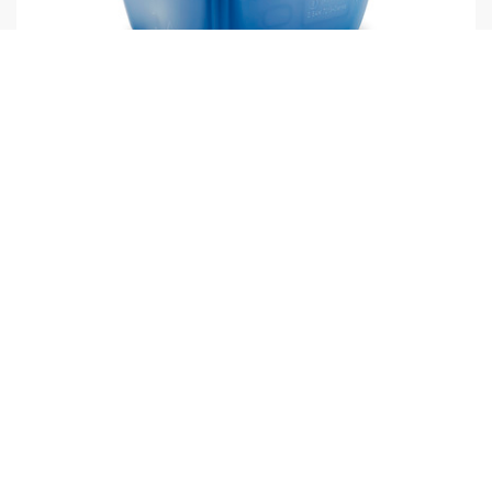
PressurePro 泡沫清潔劑，中性 RM 57, 20l
比較
Created with AI (artificial intelligence)