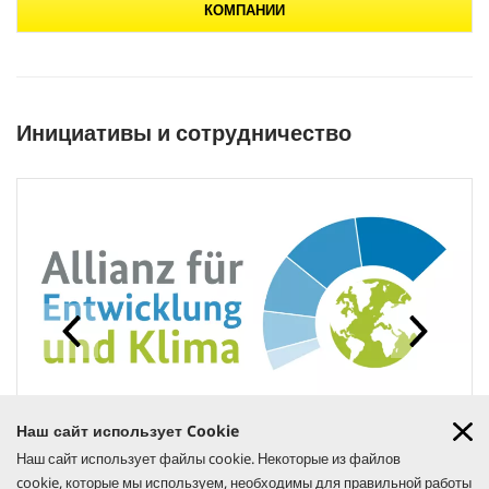
КОМПАНИИ
Инициативы и сотрудничество
Наш сайт использует Cookie
Альянс за развитие и климат
Наш сайт использует файлы cookie. Некоторые из файлов
Компания Kärcher является официальным спонсором «Allianz für
Entwicklung und Klima» (Альянс за развитие и климат), созданного
cookie, которые мы используем, необходимы для правильной работы