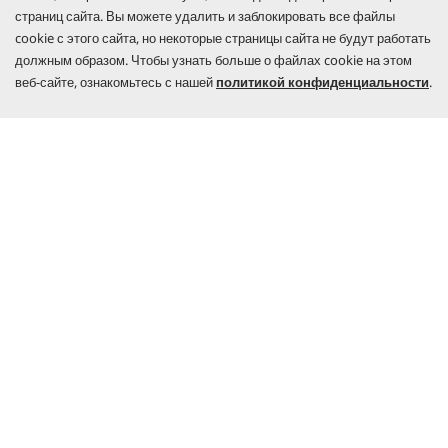
по инициативе Федерального министерства экономического
страниц сайта. Вы можете удалить и заблокировать все файлы
сотрудничества и развития (BMZ). Цель организации заключается в
cookie с этого сайта, но некоторые страницы сайта не будут работать
содействии развитию и одновременной защите от климатических
должным образом. Чтобы узнать больше о файлах cookie на этом
изменений.
веб-сайте, ознакомьтесь с нашей
политикой конфиденциальности
.
Created with AI (artificial intelligence)
УСЛОВИЯ ПРИОБРЕТЕНИЯ ТОВАРА
ТЕХНИКА KÄRCHER
КОНТАКТЫ
ПРИСОЕДИНЯЙТЕСЬ!