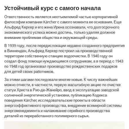
Устойчивый курс с самого начала
Ответственность является неотъемлемой частью корпоративной
философии компании Kärcher с самого момента ее основания. Еще
Альфред Керхер и его жена Ирена осознавали, что долгосрочного
экономического успеха можно достичь, только уделяя должное
внимание проблемам общества и окружающей среды.
В 1939 году, после передислокации недавно созданного предприятия
в Винненден, Альфред Керхер построил на производственной
территории собственную станцию водоочистки. В 1940 году он
создал фонд помощи нуждающимся сотрудникам, а в период с 1943
по 1948 год организовал производство рождественских подарков
для детей своих работников.
За этими шагами последовали многие новые. К числу важнейших
можно отнести, в частности, первую масштабную акцию по очистке
статуи Христа в Рио-де-Жанейро, ввод в эксплуатацию заводской
солнечной энергетической установки, публикацию Кодекса
поведения Kärcher, исследовательские проекты в области
энергоэффективного производства, внедрение всемирной системы
энергоменеджмента и налаживание серийного производства
деталей из переработанного полимерного сырья.