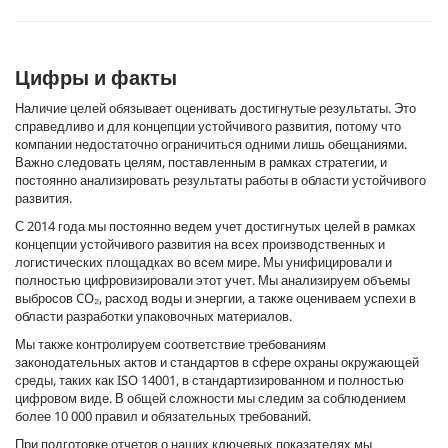
ы
и
з
0
с
Цифры и факты
е
к
Наличие целей обязывает оценивать достигнутые результаты. Это
у
справедливо и для концепции устойчивого развития, потому что
н
компании недостаточно ограничиться одними лишь обещаниями.
д
Важно следовать целям, поставленным в рамках стратегии, и
ы
постоянно анализировать результаты работы в области устойчивого
развития.
С 2014 года мы постоянно ведем учет достигнутых целей в рамках
концепции устойчивого развития на всех производственных и
логистических площадках во всем мире. Мы унифицировали и
полностью цифровизировали этот учет. Мы анализируем объемы
выбросов CO₂, расход воды и энергии, а также оцениваем успехи в
области разработки упаковочных материалов.
Мы также контролируем соответствие требованиям
законодательных актов и стандартов в сфере охраны окружающей
среды, таких как ISO 14001, в стандартизированном и полностью
цифровом виде. В общей сложности мы следим за соблюдением
более 10 000 правил и обязательных требований.
При подготовке отчетов о наших ключевых показателях мы