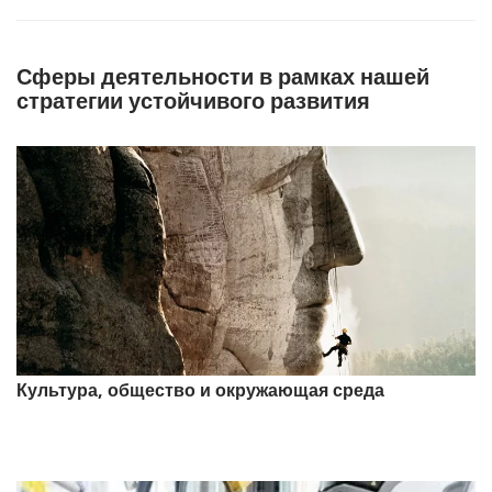
ы
и
з
0
Сферы деятельности в рамках нашей
с
е
стратегии устойчивого развития
к
у
н
д
ы
Культура, общество и окружающая среда