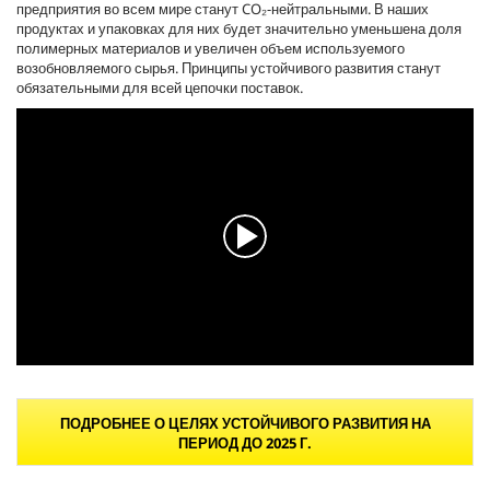
предприятия во всем мире станут CO₂-нейтральными. В наших
продуктах и упаковках для них будет значительно уменьшена доля
полимерных материалов и увеличен объем используемого
возобновляемого сырья. Принципы устойчивого развития станут
обязательными для всей цепочки поставок.
0
с
е
ПОДРОБНЕЕ О ЦЕЛЯХ УСТОЙЧИВОГО РАЗВИТИЯ НА
к
ПЕРИОД ДО 2025 Г.
у
н
д