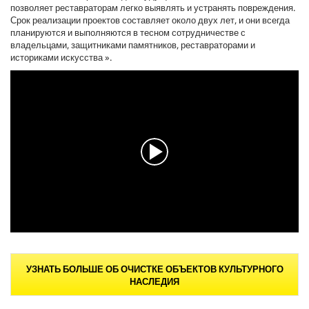
позволяет реставраторам легко выявлять и устранять повреждения.
Срок реализации проектов составляет около двух лет, и они всегда
планируются и выполняются в тесном сотрудничестве с
владельцами, защитниками памятников, реставраторами и
историками искусства ».
0
с
е
УЗНАТЬ БОЛЬШЕ ОБ ОЧИСТКЕ ОБЪЕКТОВ КУЛЬТУРНОГО
к
НАСЛЕДИЯ
у
н
д