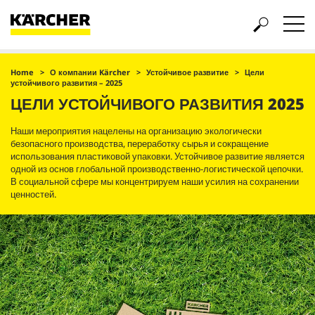
Home
О компании Kärcher
Устойчивое развитие
Цели
устойчивого развития – 2025
ЦЕЛИ УСТОЙЧИВОГО РАЗВИТИЯ 2025
Наши мероприятия нацелены на организацию экологически
безопасного производства, переработку сырья и сокращение
использования пластиковой упаковки. Устойчивое развитие является
одной из основ глобальной производственно-логистической цепочки.
В социальной сфере мы концентрируем наши усилия на сохранении
ценностей.