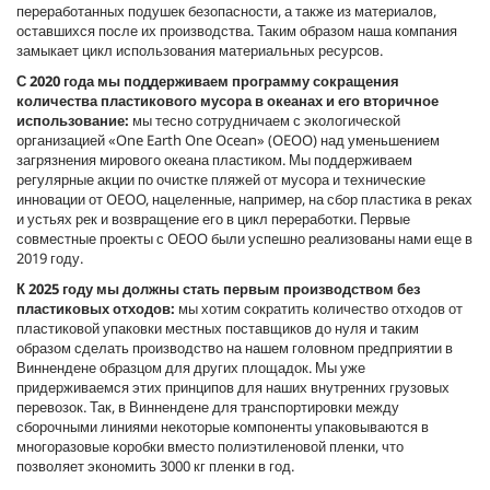
переработанных подушек безопасности, а также из материалов,
оставшихся после их производства. Таким образом наша компания
замыкает цикл использования материальных ресурсов.
С 2020 года мы поддерживаем программу сокращения
количества пластикового мусора в океанах и его вторичное
использование:
мы тесно сотрудничаем с экологической
организацией «One Earth One Ocean» (OEOO) над уменьшением
загрязнения мирового океана пластиком. Мы поддерживаем
регулярные акции по очистке пляжей от мусора и технические
инновации от OEOO, нацеленные, например, на сбор пластика в реках
и устьях рек и возвращение его в цикл переработки. Первые
совместные проекты с OEOO были успешно реализованы нами еще в
2019 году.
К 2025 году мы должны стать первым производством без
пластиковых отходов:
мы хотим сократить количество отходов от
пластиковой упаковки местных поставщиков до нуля и таким
образом сделать производство на нашем головном предприятии в
Виннендене образцом для других площадок. Мы уже
придерживаемся этих принципов для наших внутренних грузовых
перевозок. Так, в Виннендене для транспортировки между
сборочными линиями некоторые компоненты упаковываются в
многоразовые коробки вместо полиэтиленовой пленки, что
позволяет экономить 3000 кг пленки в год.