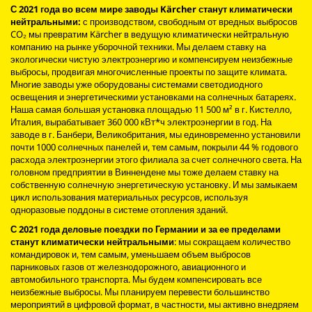
С 2021 года во всем мире заводы Kärcher станут климатически
нейтральными:
с производством, свободным от вредных выбросов
CO₂ мы превратим Kärcher в ведущую климатически нейтральную
компанию на рынке уборочной техники. Мы делаем ставку на
экологически чистую электроэнергию и компенсируем неизбежные
выбросы, продвигая многочисленные проекты по защите климата.
Многие заводы уже оборудованы системами светодиодного
освещения и энергетическими установками на солнечных батареях.
Наша самая большая установка площадью 11 500 м² в г. Кистелло,
Италия, вырабатывает 360 000 кВт*ч электроэнергии в год. На
заводе в г. Банбери, Великобритания, мы единовременно установили
почти 1000 солнечных панелей и, тем самым, покрыли 44 % годового
расхода электроэнергии этого филиала за счет солнечного света. На
головном предприятии в Виннендене мы тоже делаем ставку на
собственную солнечную энергетическую установку. И мы замыкаем
цикл использования материальных ресурсов, используя
одноразовые поддоны в системе отопления зданий.
С 2021 года деловые поездки по Германии и за ее пределами
станут климатически нейтральными
: мы сокращаем количество
командировок и, тем самым, уменьшаем объем выбросов
парниковых газов от железнодорожного, авиационного и
автомобильного транспорта. Мы будем компенсировать все
неизбежные выбросы. Мы планируем перевести большинство
мероприятий в цифровой формат, в частности, мы активно внедряем