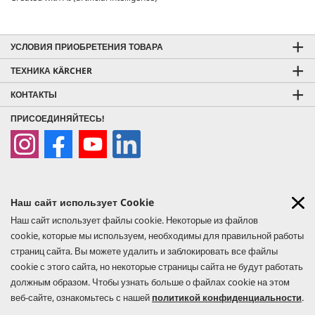
УСЛОВИЯ ПРИОБРЕТЕНИЯ ТОВАРА
ТЕХНИКА KÄRCHER
КОНТАКТЫ
ПРИСОЕДИНЯЙТЕСЬ!
Наш сайт использует Cookie
Наш сайт использует файлы cookie. Некоторые из файлов
© 2026 Керхер Казахстан. Фактическое наличие товара, а также
cookie, которые мы используем, необходимы для правильной работы
актуальные цены уточняйте по месту приобретения. Все права
страниц сайта. Вы можете удалить и заблокировать все файлы
защищены. Компания оставляет за собой право на изменение данных
cookie с этого сайта, но некоторые страницы сайта не будут работать
сайта. Внешний вид товара может отличаться от представленного на
должным образом. Чтобы узнать больше о файлах cookie на этом
сайте. Никакие претензии не могут быть рассмотрены относительно
веб-сайте, ознакомьтесь с нашей
политикой конфиденциальности
.
этих данных.