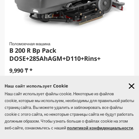
Поломоечная машина
B 200 R Bp Pack
DOSE+285AhAGM+D110+Rins+
9,990
₸
*
Наш сайт использует Cookie
Наш сайт использует файлы cookie. Некоторые из файлов
Две большие AGM-батареи на 285 Ач в поломоечной машине B
cookie, которые мы используем, необходимы для правильной работы
200 R Bp Pack обеспечивают достаточно энергии для
впечатляющих шести часов непрерывной уборки. С 200-
страниц сайта. Вы можете удалить и заблокировать все файлы
литровыми баками и рабочей шириной 110 см.
cookie с этого сайта, но некоторые страницы сайта не будут работать
Сравнить
должным образом. Чтобы узнать больше о файлах cookie на этом
веб-сайте, ознакомьтесь с нашей
политикой конфиденциальности
.