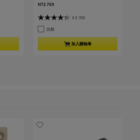
C
NT$ 769
u
r
4.3
(50)
4
r
.
e
比較
3
n
星
t
，
p
加入購物車
共
r
5
o
星
d
。
u
5
c
0
t
條
p
評
r
論
i
c
e