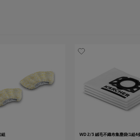
套組
WD 2/3 絨毛不織布集塵袋(1組4