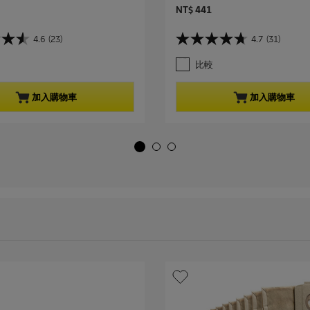
C
NT$ 441
u
r
4.6
(23)
4.7
(31)
4
r
.
e
比較
7
n
星
t
，
p
加入購物車
加入購物車
共
r
5
o
星
d
。
u
3
c
1
t
條
p
評
r
論
i
c
e