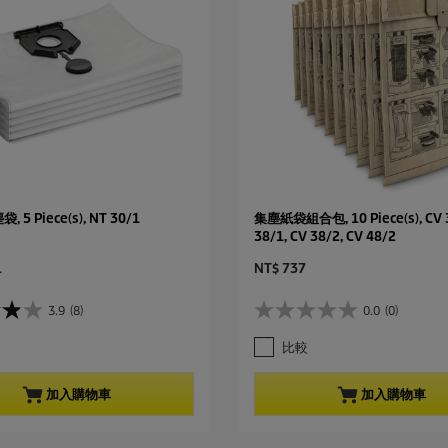
5 Piece(s), NT 30/1
集塵紙袋組合包, 10 Piece(s), CV 3
38/1, CV 38/2, CV 48/2
C
1
NT$ 737
u
r
3.9
(8)
0.0
(0)
0
r
.
e
比較
0
n
星
t
，
p
加入購物車
加入購物車
共
r
5
o
星
d