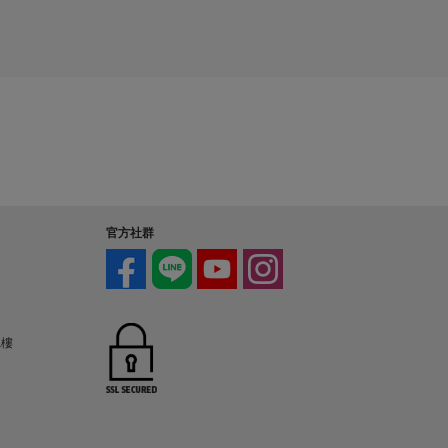
。
u
c
t
p
r
i
c
e
官方社群
1樓