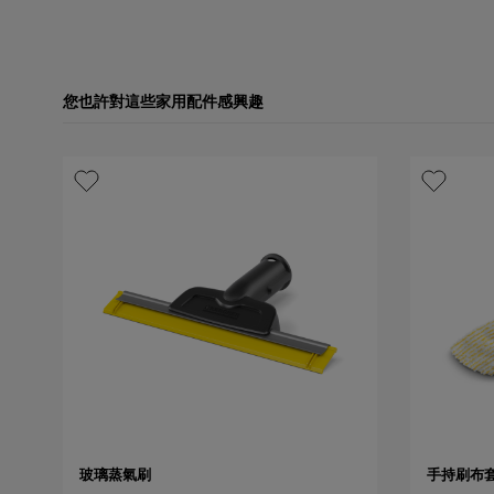
您也許對這些家用配件感興趣
玻璃蒸氣刷
手持刷布