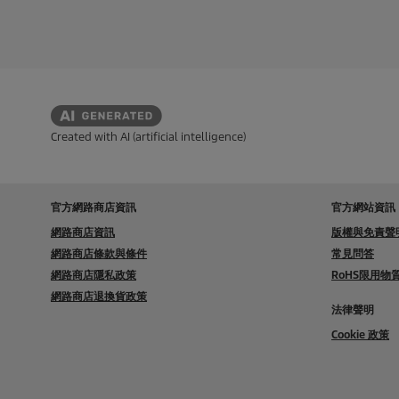
。
。
u
u
9
8
c
c
條
條
t
t
評
評
p
p
論
論
r
r
i
i
c
c
e
e
Created with AI (artificial intelligence)
官方網路商店資訊
官方網站資訊
網路商店資訊
版權與免責聲
網路商店條款與條件
常見問答
網路商店隱私政策
RoHS限用
網路商店退換貨政策
法律聲明
Cookie 政策