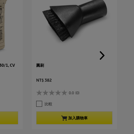
0/1, CV
圓刷
C
NT$ 382
u
r
0.0
(0)
0
r
.
e
比較
0
n
星
t
，
p
加入購物車
共
r
5
o
星
d