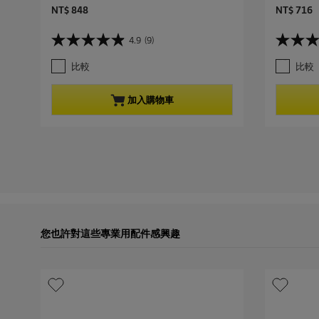
C
C
NT$ 848
NT$ 716
u
u
r
r
4.9
(9)
4
4
r
r
.
.
e
e
比較
比較
9
6
n
n
星
星
t
t
，
，
p
p
加入購物車
共
共
r
r
5
5
o
o
星
星
d
d
。
。
u
u
9
2
c
c
條
3
t
t
評
條
p
p
論
評
r
r
論
i
i
c
c
您也許對這些專業用配件感興趣
e
e