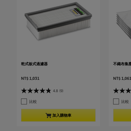
乾式板式過濾器
不織布集塵袋, 
C
C
NT$ 1,031
NT$ 1,06
u
u
r
r
4.8
(9)
4
3
r
r
.
.
e
e
比較
比較
8
9
n
n
星
星
t
t
，
，
p
p
加入購物車
共
共
r
r
5
5
o
o
星
星
d
d