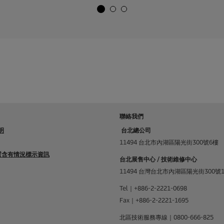
。
u
c
t
p
r
i
c
e
聯絡我們
明
台北總公司
11494 台北市內湖區陽光街300號6樓
物質含有情況標示資訊
台北展售中心 / 技術維修中心
11494 台灣台北市內湖區陽光街300號
Tel｜+886-2-2221-0698
Fax｜+886-2-2221-1695
北區技術服務專線｜0800-666-825