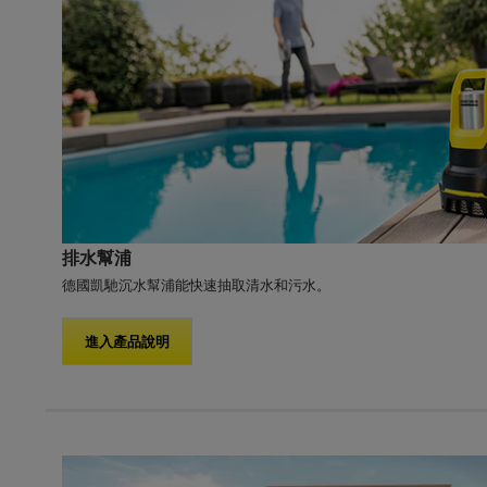
排水幫浦
德國凱馳沉水幫浦能快速抽取清水和污水。
進入產品說明