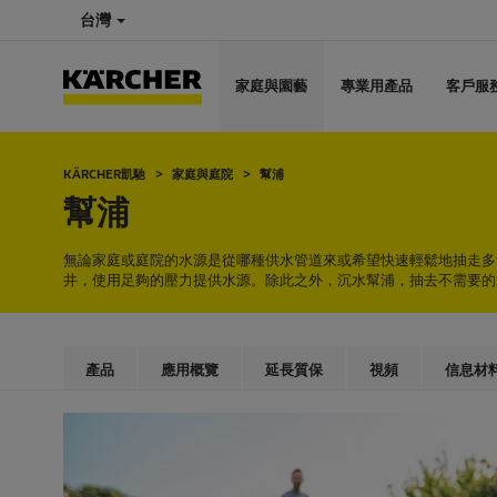
台灣
家庭與園藝
專業用產品
客戶服
KÄRCHER凱馳
家庭與庭院
幫浦
幫浦
無論家庭或庭院的水源是從哪種供水管道來或希望快速輕鬆地抽走多
井，使用足夠的壓力提供水源。除此之外，沉水幫浦，抽去不需要的
產品
應用概覽
延長質保
視頻
信息材