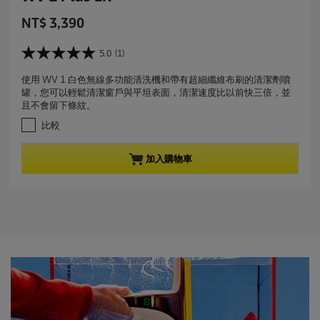
C
NT$ 3,390
u
r
5.0
(1)
5
r
.
使用 WV 1 白色無線多功能清洗機和帶有超細纖維布刷的清潔劑噴
e
0
罐，您可以輕鬆清潔窗戶與平坦表面，清潔速度比以前快三倍，並
星
n
且不會留下條紋。
，
t
共
比較
p
5
r
星
加入購物車
。
o
1
d
條
u
評
c
論
t
p
r
i
c
e