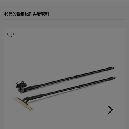
論
r
i
c
我們的暢銷配件與清潔劑
e