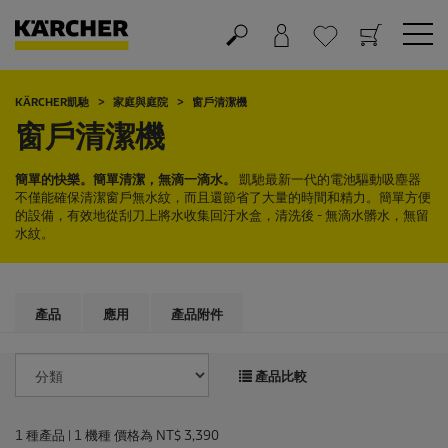
購物車
願望清單
KÄRCHER凱馳
家庭與庭院
窗戶清潔機
窗戶清潔機
簡單的快樂。簡單清潔，無滴一滴水。
凱馳最新一代的電池驅動吸塵器
不僅能確保清潔窗戶無水紋，而且還節省了大量的時間和精力。簡單方便
的設備，有效地從刮刀上將水收集回汙水盒，清洗後 - 無滴水髒水，無留
水紋。
產品
應用
產品附件
產品比較
1
種產品 |
1
機種 價格為
NT$ 3,390