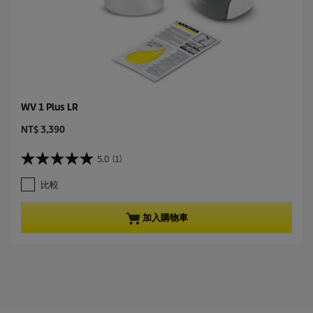
WV 1 Plus LR
C
NT$ 3,390
u
r
5.0
(1)
5
r
.
e
比較
0
n
星
t
，
p
加入購物車
共
r
5
o
星
d
。
u
1
c
條
t
評
p