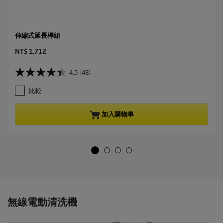
伸縮式延長桿組
C
NT$ 1,712
u
r
4.5
(48)
4
r
.
e
比較
5
n
星
t
，
p
加入購物車
共
r
5
o
星
d
。
u
4
c
8
t
條
p
評
r
論
i
無線電動清洗機
c
e