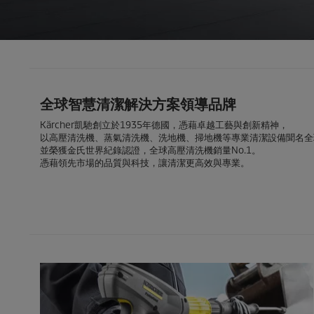
全球智慧清潔解決方案領導品牌
Kärcher凱馳創立於1935年德國，憑藉卓越工藝與創新精神，
以高壓清洗機、蒸氣清洗機、洗地機、掃地機等專業清潔設備聞名全
並榮獲金氏世界紀錄認證，全球高壓清洗機銷量No.1。
憑藉領先市場的品質與科技，讓清潔更高效與專業。