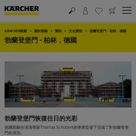
購物車
願望清單
KÄRCHER凱馳
關於凱馳
贊助
文化贊助
勃蘭登堡門 - 柏林，德國
勃蘭登堡門 - 柏林，德國
勃蘭登堡門恢復往日的光彩
德國凱馳在清潔專家Thomas Schubert的專業監督下完成了對勃蘭登堡
門的清洗。