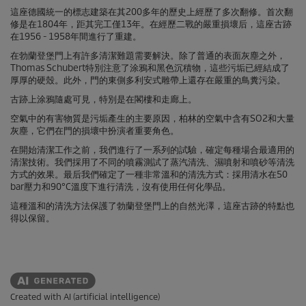
這座德國統一的標志建築在其200多年的歷史上經歷了多次翻修。首次翻
修是在1804年，距其完工僅13年。在經歷二戰的嚴重損壞后，這座古跡
在1956 - 1958年間進行了重建。
在勃蘭登堡門上有許多清潔難題需要解決。除了普通的表面灰塵之外，
Thomas Schubert特別注意了涂鴉和黑色沉積物，這些污垢已經結成了
厚厚的硬殼。此外，門的東側多利安式雕帶上還存在嚴重的鳥糞污染。
古跡上涂鴉隨處可見，特別是在閣樓和走廊上。
空氣中的有害物質是污垢產生的主要原因，柏林的空氣中含有SO2和大量
灰塵，它們在門的損壞中扮演者重要角色。
在開始清潔工作之前，我們進行了一系列的試驗，確定每種場合最適用的
清潔技術。我們採用了不同的噴霧測試了蒸汽清洗、濕噴射和噴砂等清洗
方式的效果。最后我們確定了一種非常溫和的清洗方式：採用清水在50
bar壓力和90°C溫度下進行清洗，沒有使用任何化學品。
這種溫和的清洗方法保護了勃蘭登堡門上的自然光澤，這座古跡的特點也
得以保留。
Created with AI (artificial intelligence)