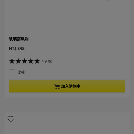
玻璃蒸氣刷
C
NT$ 848
u
r
4.9
(9)
4
r
.
e
比較
9
n
星
t
，
p
加入購物車
共
r
5
o
星
d
。
u
9
c
條
t
評
p
論
r