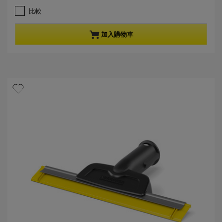
.
e
比較
2
n
星
t
，
p
加入購物車
共
r
5
o
星
d
。
u
5
c
條
t
評
p
論
r
i
c
e