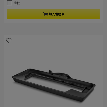
.
e
比較
2
n
星
t
，
p
加入購物車
共
r
5
o
星
d
。
u
9
c
條
t
評
p
論
r
i
c
e