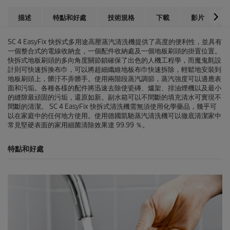
p
r
描述
特點和好處
技術規格
下載
影片
i
c
SC 4
EasyFix
快拆式多用途高壓蒸汽清洗機提供了高度的便利性，並具有
e
一個整合式的電線收納盒，一個配件收納處及一個地板刷頭的掛置位置。
快拆式地板刷頭的多向角度關節鎖確保了出色的人機工程學，而魔鬼氈設
計則可快速拆換布巾，可以將超細纖維地板布巾快速拆除，輕鬆地安裝到
地板刷頭上，髒汙不弄髒手。使用兩階段蒸汽調節，蒸汽強度可以適應表
面和污垢。各種各樣的配件將迅速去除使瓷磚、爐架、排油煙機以及最小
的縫隙最頑固的污垢，還原如新。副水箱可以不間斷的填充清水可實現不
間斷的清潔。 SC 4
EasyFix
快拆式清洗機需無須使用化學藥品，幾乎可
以在家庭中的任何地方使用。使用德國凱馳蒸汽清洗機可以徹底清潔家中
常見堅硬表面的家用細菌清除效果達 99.99 ％。
特點和好處