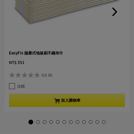
EasyFix 拋棄式地板刷不織布巾
C
NT$ 351
u
r
0.0
(0)
0
r
.
e
比較
0
n
星
t
，
p
加入購物車
共
r
5
o
星
d
。
u
c
t