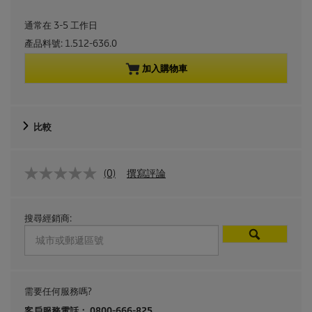
r
通常在 3-5 工作日
r
產品料號:
1.512-636.0
e
加入購物車
n
t
比較
p
(0)
撰寫評論
r
o
搜尋經銷商:
d
u
c
需要任何服務嗎?
客戶服務電話： 0800-666-825