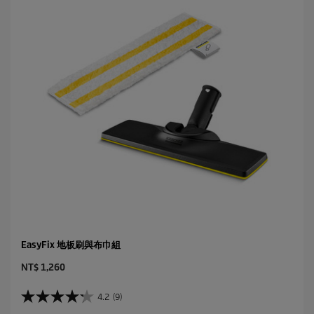
i
c
e
EasyFix 地板刷與布巾組
C
NT$ 1,260
u
r
4.2
(9)
4
r