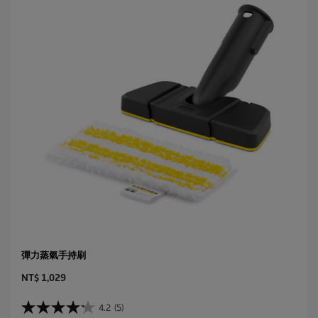
彈力蒸氣手持刷
C
NT$ 1,029
u
r
4.2
(5)
4
r