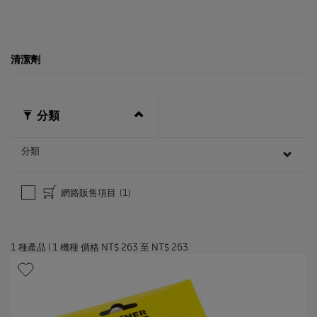
c
e
清潔劑
分類
分類
網路販售項目
(1)
1
種產品
|
1
機種 價格
NT$ 263
至
NT$ 263