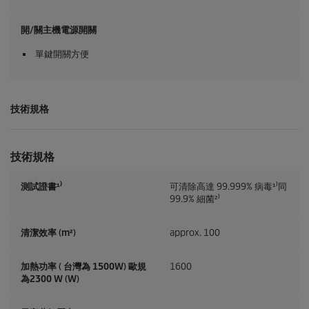
開/關主機電源開關
單鍵開關方便
技術規格
技術規格
測試證書¹⁾
可清除高達 99.999% 病毒¹⁾同
99.9% 細菌²⁾
清潔效率 (m²)
approx. 100
加熱功率 ( 台灣為 1500W) 歐規
1600
為2300 W (W)