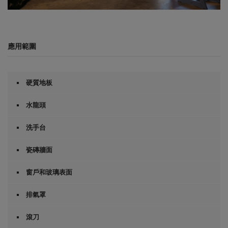
0
秒
共
0
秒
應用範圍
硬質地板
水龍頭
洗手台
瓷磚牆面
窗戶和玻璃表面
排氣罩
滾刀