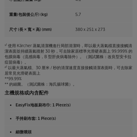
重量(包裝後公斤) (kg)
5.7
尺寸 (長 × 寬 × 高) (mm)
380 x 251 x 273
¹⁾ 使用 Kärcher 蒸氣清潔機進行局部清潔時，即以最大蒸氣檔直接接觸清
潔表面並持續蒸氣噴射 30 秒，可去除家居標準光滑硬表面上 99.999% 的
包膜病毒（流感病毒，B 型肝炎病毒除外）。（測試菌株：改良型安卡拉
痘苗病毒）。
²⁾ 以最大蒸氣檔、30 厘米 / 秒的清潔速度直接接觸清潔表面時，可去除家
居常見光滑硬表面上
**99.99%
** 的細菌。（測試菌株：海氏腸球菌）。
主機規格或內含配件
EasyFix地板刷布巾: 1 Piece(s)
手持刷布套: 1 Piece(s)
細微噴頭