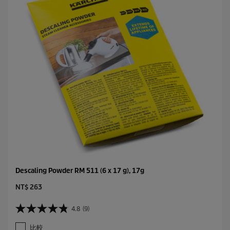
Descaling Powder RM 511 (6 x 17 g), 17g
C
NT$ 263
u
r
4.8
(9)
4
r
.
e
比較