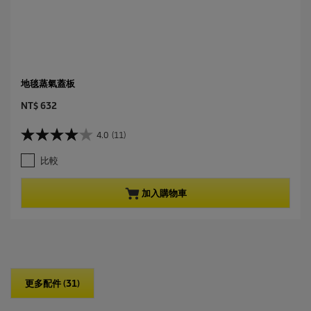
地毯蒸氣蓋板
C
NT$ 632
u
r
4.0
(11)
4
r
.
e
比較
0
n
星
t
，
p
加入購物車
共
r
5
o
星
d
。
u
1
c
1
t
條
p
更多配件 (31)
評
r
論
i