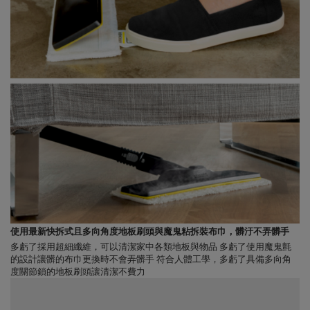
使用最新快拆式且多向角度地板刷頭與魔鬼粘拆裝布巾，髒汙不弄髒手
多虧了採用超細纖維，可以清潔家中各類地板與物品 多虧了使用魔鬼氈
的設計讓髒的布巾更換時不會弄髒手 符合人體工學，多虧了具備多向角
度關節鎖的地板刷頭讓清潔不費力