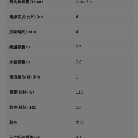
最高蒸氣壓力 (bar)
max. 3.5
電線長度(公尺) (m)
4
加熱時間 (min)
4
鍋爐容量 (l)
0.5
水箱容量 (l)
0.8
電流相位(相) (Ph)
1
電壓(伏特) (V)
110
頻率(赫茲) (
Hz
)
60
顏色
白色
不含配件重量 (kg)
4.1