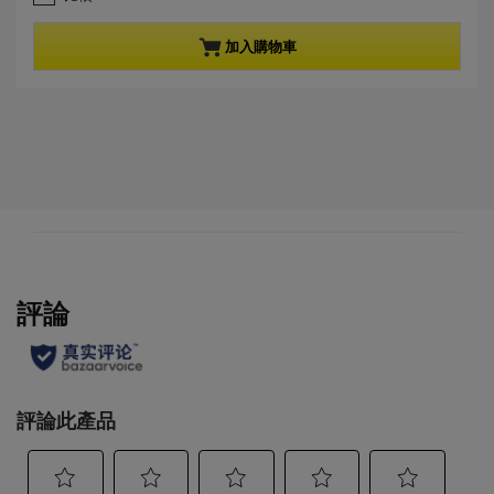
8
n
星
t
，
p
加入購物車
共
r
5
o
星
d
。
u
9
c
條
t
評
p
論
r
i
c
e