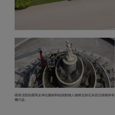
0
秒
共
0
秒
音
量
9
0
%
噴泉頂部的羅馬女神拉圖納和鉛鑄動物人物將去除石灰岩沉積物和有
機污染。