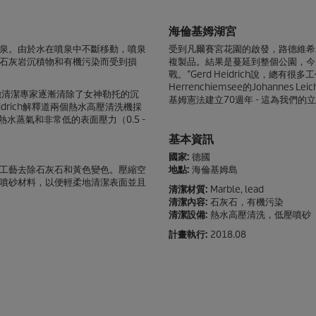
海倫基姆湖宮
泉。由於水在噴泉中不斷移動，噴泉
受到凡爾賽宮花園的啟發，路德維希
石灰岩沉積物和有機污染而受到損
複製品。結果是蔓延到整個公園，今
戰。”Gerd Heidrich說，總有很多工作
Herrenchiemsee的Johann
馳清潔專家逐漸清除了女神勒托的沉
基姆憲法建立70週年 - 這為我們的
drich解釋道兩個熱水高壓清洗機採
水蒸氣和非常低的表面壓力（0.5 -
基本資訊
國家:
德國
工藝去除石灰石和黃色變色。壓縮空
地點:
海倫基姆島
噴砂材料，以便輕柔地清潔表面並且
清潔材質:
Marble, lead
清潔內容:
石灰石，有機污染
清潔設備:
熱水高壓清洗，低壓噴砂
計畫執行:
2018.08