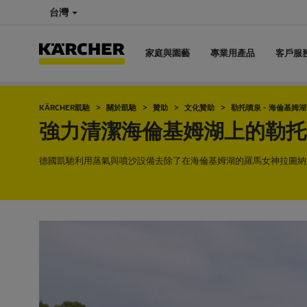
台灣
家庭與園藝
專業用產品
客戶服
KÄRCHER凱馳
關於凱馳
贊助
文化贊助
勒托噴泉 - 海倫基姆
強力清潔海倫基姆湖上的勒托
德國凱馳利用蒸氣與噴沙設備去除了在海倫基姆湖的羅馬女神拉圖納