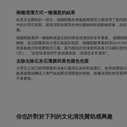
兩種清潔方式一種滿意的結果
在其文化贊助的一部分，德國凱馳在海倫基姆湖宮公園清理了勒托噴
中的大理石表面，噴泉頂部的羅馬女神拉圖納和鉛鑄動物形象，由於
傷。
德國凱馳選擇一種能夠保護石材的環保清潔技術非常重要。 德國凱
積物，從頂部圖形和大理石表面到底部。德國凱馳專案經理Gerd Hei
用蒸氣模式和低壓噴沙工藝。蒸汽階段的清潔使用高達155攝氏度的熱
1巴）。 “這意味著我們不會損壞表面，清潔也非常溫和”。
去除去除石灰石薄膜和黃色褪色色斑
大理石之前已經用罌粟籽油進行處理以保持和保護它。使用低壓噴沙
氣通過壓縮機送入專門為低壓清潔開發的噴槍。根據清潔的材質選擇
不會磨損。
你也許對於下列的文化清洗贊助感興趣