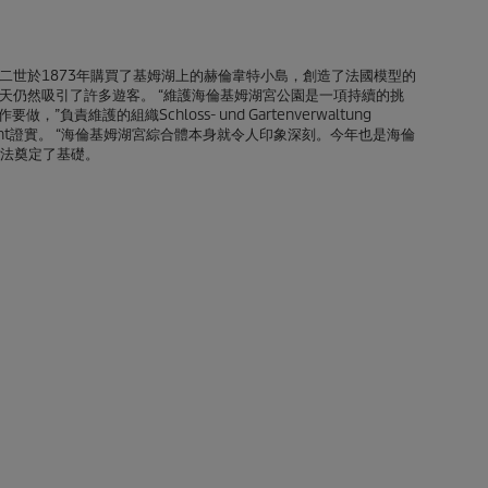
二世於1873年購買了基姆湖上的赫倫韋特小島，創造了法國模型的
天仍然吸引了許多遊客。 “維護海倫基姆湖宮公園是一項持續的挑
要做，”負責維護的組織Schloss- und Gartenverwaltung
es Leicht證實。 “海倫基姆湖宮綜合體本身就令人印象深刻。今年也是海倫
立法奠定了基礎。