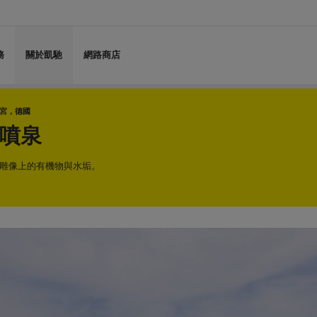
務
關於凱馳
網路商店
湖宮，德國
噴泉
雕像上的有機物與水垢。