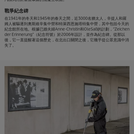
戰爭紀念碑
在1941年的冬天和1945年的春天之間，近3000名猶太人，辛提人和羅
姆人被驅逐到奧斯維辛集中營和特萊西恩施塔特集中營，其中包括今天的
紀念館所在地。根據已婚夫婦Anne-Christin和OleSaß的計劃，“Zeichen
der Erinnerung”（紀念符號）於2006年設計，並作為紀念碑。從那以
後，它一直提醒著這個歷史，在北出口關閉之後，它幾乎從公眾意識中消
失了。