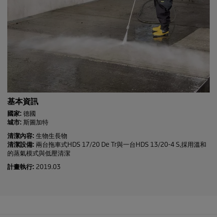
基本資訊
國家:
德國
城市:
斯圖加特
清潔內容:
生物生長物
清潔設備:
兩台拖車式HDS 17/20 De Tr與一台HDS 13/20-4 S,採用溫和
的蒸氣模式與低壓清潔
計畫執行:
2019.03