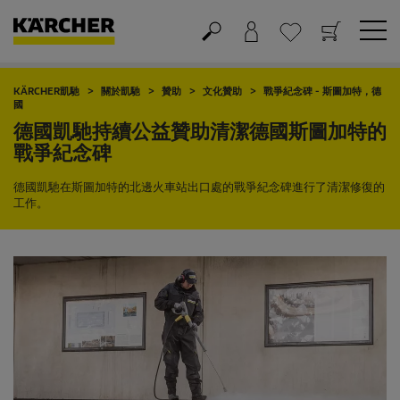
購物車
願望清單
KÄRCHER凱馳
關於凱馳
贊助
文化贊助
戰爭紀念碑 - 斯圖加特，德
國
德國凱馳持續公益贊助清潔德國斯圖加特的
戰爭紀念碑
德國凱馳在斯圖加特的北邊火車站出口處的戰爭紀念碑進行了清潔修復的
工作。