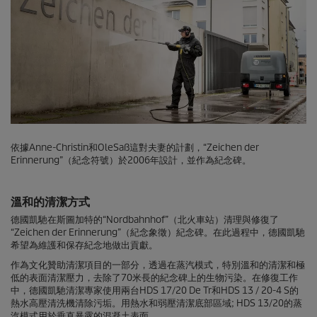
依據Anne-Christin和OleSaß這對夫妻的計劃，“Zeichen der
Erinnerung”（紀念符號）於2006年設計，並作為紀念碑。
溫和的清潔方式
德國凱馳在斯圖加特的“Nordbahnhof”（北火車站）清理與修復了
“Zeichen der Erinnerung”（紀念象徵）紀念碑。在此過程中，德國凱馳
希望為維護和保存紀念地做出貢獻。
作為文化贊助清潔項目的一部分，透過在蒸汽模式，特別溫和的清潔和極
低的表面清潔壓力，去除了70米長的紀念碑上的生物污染。在修復工作
中，德國凱馳清潔專家使用兩台HDS 17/20 De Tr和HDS 13 / 20-4 S的
熱水高壓清洗機清除污垢。用熱水和弱壓清潔底部區域; HDS 13/20的蒸
汽模式用於垂直暴露的混凝土表面。