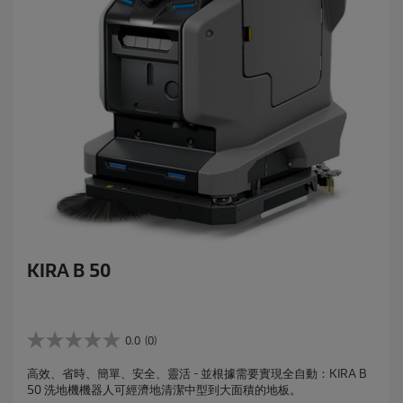
KIRA B 50
0.0
(0)
0
.
高效、省時、簡單、安全、靈活 - 並根據需要實現全自動：KIRA B
0
50 洗地機機器人可經濟地清潔中型到大面積的地板。
星