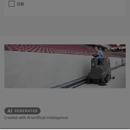
，
比較
共
5
星
。
Created with AI (artificial intelligence)