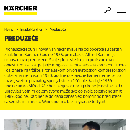
Home
Inside Kärcher
Preduzeće
PREDUZEĆE
Pronalazački duh i inovativan način mišljenja od početka su zaštitni
znak firme Kärcher. Godine 1935. pronalazač Alfred Kärcher je
osnovao ovo preduzeće. Svoje pionirske ideje o proizvodima u
oblasti tehnike za grejanje mogao je samostalno da sprovede u delo
i da iznese na tržište. Pronalaskom prvog evropskog kompresorskog
čistača na vrelu vodu 1950. godine postavio je kamen temeljac za
razvoj svetski poznatog specijaliste za čišćenje. Kada je 1959.
godine umro Alfred Kärcher, njegova supruga Irene je nastavila da
upravlja životnim delom svoga muža sve do svoje sopstvene smrti
1989. godine. Kärcher je do dana današnjeg porodično preduzeće
sa sedištem u mestu Winnenden u blizini grada Stuttgart.