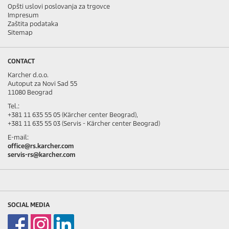
Opšti uslovi poslovanja za trgovce
Impresum
Zaštita podataka
Sitemap
CONTACT
Karcher d.o.o.
Autoput za Novi Sad 55
11080 Beograd
Tel.:
+381 11 635 55 05 (Kärcher center Beograd),
+381 11 635 55 03 (Servis - Kärcher center Beograd)
E-mail:
office@rs.karcher.com
servis-rs@karcher.com
SOCIAL MEDIA