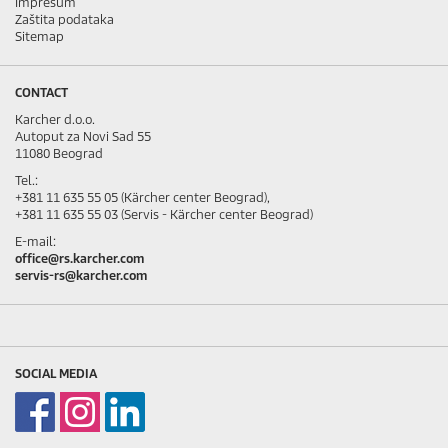
Impresum
Zaštita podataka
Sitemap
CONTACT
Karcher d.o.o.
Autoput za Novi Sad 55
11080 Beograd
Tel.:
+381 11 635 55 05 (Kärcher center Beograd),
+381 11 635 55 03 (Servis - Kärcher center Beograd)
E-mail:
office@rs.karcher.com
servis-rs@karcher.com
SOCIAL MEDIA