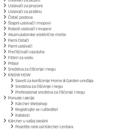
Usisivači za pepeo
Usisivači za prozore
Usisivači za prašinu
Čistač podova
Štapni usisivači i mopovi
Roboti usisivači i mopevi
Akumulatorske električne metle
Parni čistači
Parni usisivači
Prečišćivači vazduha
Filteri za vodu
Pribor
Sredstva za čišćenje i negu
KNOW HOW
Saveti za korišćenje Home & Garden uređaja
Sredstva za čišćenje i negu
Professional sredstva za čišćenje i negu
Ponude i akcije
Kärcher Webshop
Registrujte se i uštedite!
Katalozi
Kärcher u vašoj okolini
Posetite neki od Kärcher centara