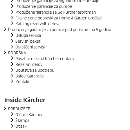
Produženje garancije za Signature Line uređaje
Produženje garancije za pumpe
Produžena garancija za Go!Further asortiman
Fiksne cene popravki za Home & Garden uređaje
Katalog rezervnih delova
Produženje garancije za perače pod pritiskom na 5 godina
Usluga servisa
Servisni paketi
Ovlašćeni servisi
PODRŠKA
Posetite neki od Kärcher centara
Rezervni delovi
Uputstva za upotrebu
Uslovi Garancije
Kontakt
Inside Kärcher
PREDUZEĆE
O firmi Kärcher
Štampa
Otisak