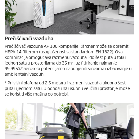
Prečišćivači vazduha
Prečišćivač vazduha AF 100 kompanije Kärcher može se opremiti
HEPA-14 filterom (usaglašenost sa standardom EN 1822). Ova
kombinacija omogućava razmenu vazduha i do šest puta u toku
jednog sata u prostorijama do 35 m², uz filtriranje najmanje
99,995%* aerosola potencijalno napunjenih virusima i izbacivanje u
ambijentalni vazduh.
* Pri visini plafona od 2,5 metara i razmeni vazduha ukupno šest
puta u jednom satu. U odnosu na ukupnu veličinu prostorije može
se koristiti više mašina po potrebi.