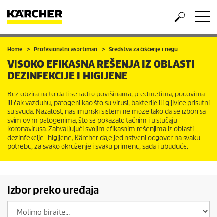
Home
Profesionalni asortiman
Sredstva za čišćenje i negu
VISOKO EFIKASNA REŠENJA IZ OBLASTI
DEZINFEKCIJE I HIGIJENE
Bez obzira na to da li se radi o površinama, predmetima, podovima
ili čak vazduhu, patogeni kao što su virusi, bakterije ili gljivice prisutni
su svuda. Nažalost, naš imunski sistem ne može lako da se izbori sa
svim ovim patogenima, što se pokazalo tačnim i u slučaju
koronavirusa. Zahvaljujući svojim efikasnim rešenjima iz oblasti
dezinfekcije i higijene, Kärcher daje jedinstveni odgovor na svaku
potrebu, za svako okruženje i svaku primenu, sada i ubuduće.
Izbor preko uređaja