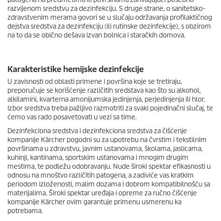
razvijenom sredstvu za dezinfekciju. S druge strane, o sanitetsko-
zdravstvenim merama govori se u slučaju održavanja profilaktičnog
dejstva sredstva za dezinfekciju (ili rutinske dezinfekcije), s obzirom
na to da se obično dešava izvan bolnica i staračkih domova.
Karakteristike hemijske dezinfekcije
U zavisnosti od oblasti primene i površina koje se tretiraju,
preporučuje se korišćenje različitih sredstava kao što su alkohol,
alkilamini, kvarterna amonijumska jedinjenja, perjedinjenja ili hlor.
Izbor sredstva treba pažljivo razmotriti za svaki pojedinačni slučaj, te
ćemo vas rado posavetovati u vezi sa time.
Dezinfekciona sredstva i dezinfekciona sredstva za čišćenje
kompanije Kärcher pogodni su za upotrebu na čvrstim i tekstilnim
površinama u zdravstvu, javnim ustanovama, školama, jaslicama,
kuhinji, kantinama, sportskim ustanovama i mnogim drugim
mestima, te podležu odobravanju. Nude široki spektar efikasnosti u
odnosu na mnoštvo različitih patogena, a zadiviće vas kratkim
periodom izloženosti, malim dozama i dobrom kompatibilnošću sa
materijalima. Široki spektar uređaja i opreme za ručno čišćenje
kompanije Kärcher ovim garantuje primenu usmerenu ka
potrebama.