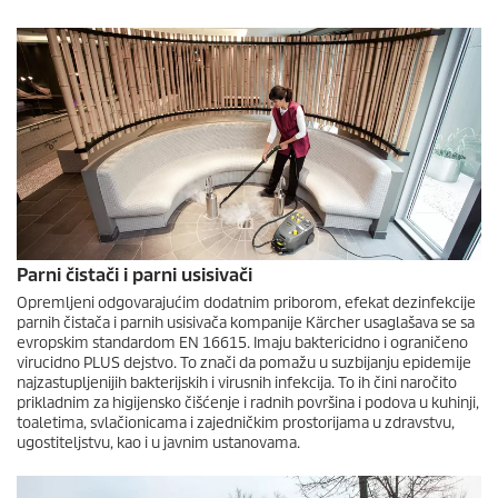
Parni čistači i parni usisivači
Opremljeni odgovarajućim dodatnim priborom, efekat dezinfekcije
parnih čistača i parnih usisivača kompanije Kärcher usaglašava se sa
evropskim standardom EN 16615. Imaju baktericidno i ograničeno
virucidno PLUS dejstvo. To znači da pomažu u suzbijanju epidemije
najzastupljenijih bakterijskih i virusnih infekcija. To ih čini naročito
prikladnim za higijensko čišćenje i radnih površina i podova u kuhinji,
toaletima, svlačionicama i zajedničkim prostorijama u zdravstvu,
ugostiteljstvu, kao i u javnim ustanovama.