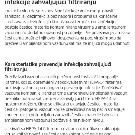
infekcije zahvaljujući filtriranju
Imajući u vidu da se za površine bilo koje vrste mogu obaviti
sanitizacija i dezinfekcija bez napora i problema uz korišćenje
sredstava za dezinfekciju ili mašina za termičku dezinfekciju,
postoje čestice materije kontaminirane virusima u ambijentalnom
vazduhu, uz dodatnu opasnost po zdravlje. Pre povezivanja virusa sa
česticama prašine i njihovog dospevanja na pod, virusi mogu da
prežive u ambijentalnom vazduhu satima, te ih ljudi mogu udahnuti.
Karakteristike prevencije infekcije zahvaljujući
filtriranju
Prečišćivači vazduha visokih performansi i usisivači kompanije
Kärcher, koji su opremljeni visokokvalitetnim HEPA-14 filterima,
pokrivaju važnu rupu u pogledu prevencije infekcije. Prečišćivači
vazduha kompanije Kärcher time usmeravaju ambijentalni vazduh
nekoliko puta na sat vremena zahvaljujući filteru HEPA-14 sa
gustom mrežom, čime se efikasno uklanjaju čestice, materija
čestica i patogeni. Vazduh koji se prečišćava na taj način smanjuje
koncentraciju potencijalno zaraznih čestica materije i virusa u
ambijentalnom vazduhu i održava je na niskom nivou.
Usisivači sa HEPA-14 filterom na sličan način efikasno uklanjaju
viruse koji se povežu sa česticama koje su već pale na pod.