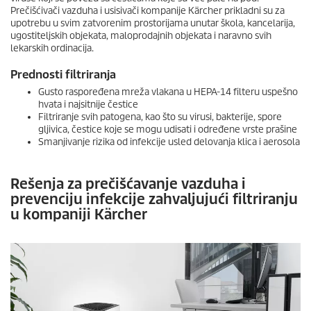
Prečišćivači vazduha i usisivači kompanije Kärcher prikladni su za
upotrebu u svim zatvorenim prostorijama unutar škola, kancelarija,
ugostiteljskih objekata, maloprodajnih objekata i naravno svih
lekarskih ordinacija.
Prednosti filtriranja
Gusto raspoređena mreža vlakana u HEPA-14 filteru uspešno
hvata i najsitnije čestice
Filtriranje svih patogena, kao što su virusi, bakterije, spore
gljivica, čestice koje se mogu udisati i određene vrste prašine
Smanjivanje rizika od infekcije usled delovanja klica i aerosola
Rešenja za prečišćavanje vazduha i
prevenciju infekcije zahvaljujući filtriranju
u kompaniji Kärcher