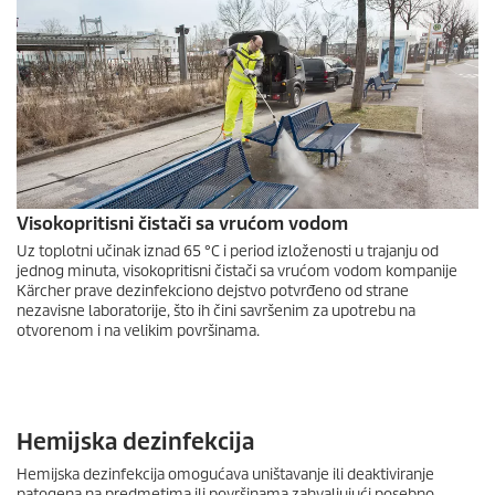
Visokopritisni čistači sa vrućom vodom
Uz toplotni učinak iznad 65 °C i period izloženosti u trajanju od
jednog minuta, visokopritisni čistači sa vrućom vodom kompanije
Kärcher prave dezinfekciono dejstvo potvrđeno od strane
nezavisne laboratorije, što ih čini savršenim za upotrebu na
otvorenom i na velikim površinama.
Hemijska dezinfekcija
Hemijska dezinfekcija omogućava uništavanje ili deaktiviranje
patogena na predmetima ili površinama zahvaljujući posebno