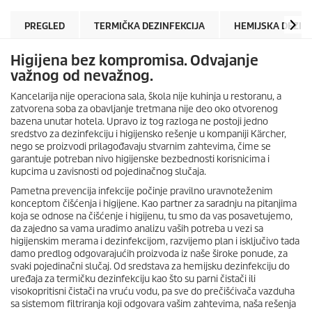
PREGLED
TERMIČKA DEZINFEKCIJA
HEMIJSKA DEZIN
Higijena bez kompromisa. Odvajanje
važnog od nevažnog.
Kancelarija nije operaciona sala, škola nije kuhinja u restoranu, a
zatvorena soba za obavljanje tretmana nije deo oko otvorenog
bazena unutar hotela. Upravo iz tog razloga ne postoji jedno
sredstvo za dezinfekciju i higijensko rešenje u kompaniji Kärcher,
nego se proizvodi prilagođavaju stvarnim zahtevima, čime se
garantuje potreban nivo higijenske bezbednosti korisnicima i
kupcima u zavisnosti od pojedinačnog slučaja.
Pametna prevencija infekcije počinje pravilno uravnoteženim
konceptom čišćenja i higijene. Kao partner za saradnju na pitanjima
koja se odnose na čišćenje i higijenu, tu smo da vas posavetujemo,
da zajedno sa vama uradimo analizu vaših potreba u vezi sa
higijenskim merama i dezinfekcijom, razvijemo plan i isključivo tada
damo predlog odgovarajućih proizvoda iz naše široke ponude, za
svaki pojedinačni slučaj. Od sredstava za hemijsku dezinfekciju do
uređaja za termičku dezinfekciju kao što su parni čistači ili
visokopritisni čistači na vruću vodu, pa sve do prečišćivača vazduha
sa sistemom filtriranja koji odgovara vašim zahtevima, naša rešenja