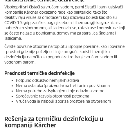
Visokopritisni čistači sa vrućom vodom, parni čistači i parni usisivači
kompanije Kärcher dokazano rade kao baktericidi tako što
deaktiviraju viruse sa omotačem koji izazivaju bolesti kao što su
COVID-19, grip, zauške, boginje, ebola ili hemoragijska groznica sa
bubrežnim sindromom, ali i adenoviruse, rotaviruse i noroviruse koji
se često nalaze u bolnicama, domovima za stara lica, školama i
jaslicama.
Čvrste površine otporne na toplotu i spoljne površine, kao i površine
i prostori gde nije poželjno ili nije moguće koristiti hemijsku
dezinfekciju naročito su pogodni za tretiranje vrućom vodom ili
vodenom parom.
Prednosti termičke dezinfekcije
Potpuno odsustvo hemijskih aditiva
Nema ostataka (proizvoda) na tretiranim površinama
Nema potrebe za ispiranjem koje oduzima vreme
Sprečavanje razvoja otpornosti patogena
Vruća voda je najbolji izbor za prostore na otvorenom
Rešenja za termičku dezinfekciju u
kompaniji Kärcher