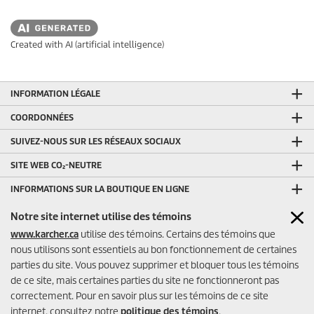
Created with AI (artificial intelligence)
INFORMATION LÉGALE
COORDONNÉES
SUIVEZ-NOUS SUR LES RÉSEAUX SOCIAUX
SITE WEB CO₂-NEUTRE
INFORMATIONS SUR LA BOUTIQUE EN LIGNE
MODES DE PAIEMENT DE LA BOUTIQUE EN LIGNE
Notre site internet utilise des témoins
www.karcher.ca
utilise des témoins. Certains des témoins que
AUTRES LIENS UTILES
nous utilisons sont essentiels au bon fonctionnement de certaines
ÉVALUATIONS DU VENDEUR DE LA BOUTIQUE EN LIGNE
parties du site. Vous pouvez supprimer et bloquer tous les témoins
de ce site, mais certaines parties du site ne fonctionneront pas
correctement. Pour en savoir plus sur les témoins de ce site
internet, consultez notre
politique des témoins
.