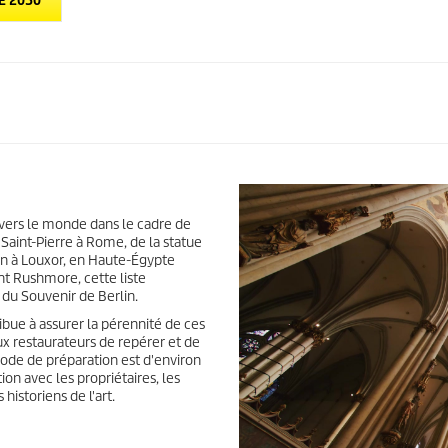
É 2030
c
o
n
d
e
s
s
u
r
0
s
e
c
o
vers le monde dans le cadre de
n
 Saint-Pierre à Rome, de la statue
d
e
n à Louxor, en Haute-Égypte
s
nt Rushmore, cette liste
V
 du Souvenir de Berlin.
o
l
ibue à assurer la pérennité de ces
u
x restaurateurs de repérer et de
m
iode de préparation est d'environ
e
ion avec les propriétaires, les
9
istoriens de l'art.
0
%