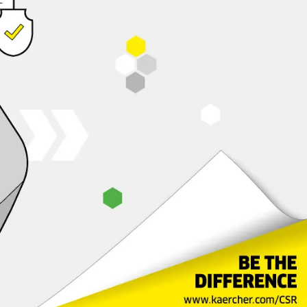
The organisations One Earth - One Ocean and 
ridding Cambodia's waters of waste. Kärcher s
them.