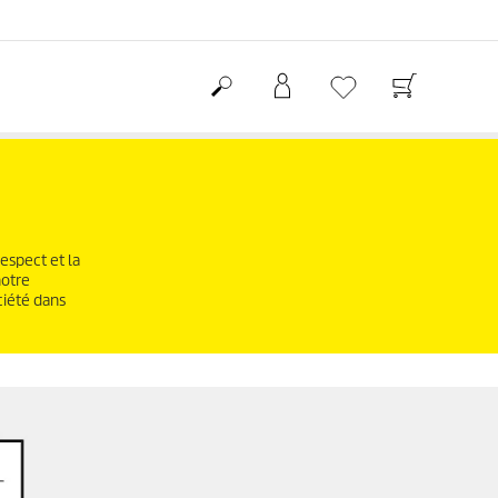
espect et la
notre
ciété dans
BAGS OF HELP IN THE 
ON PLASTIC WASTE