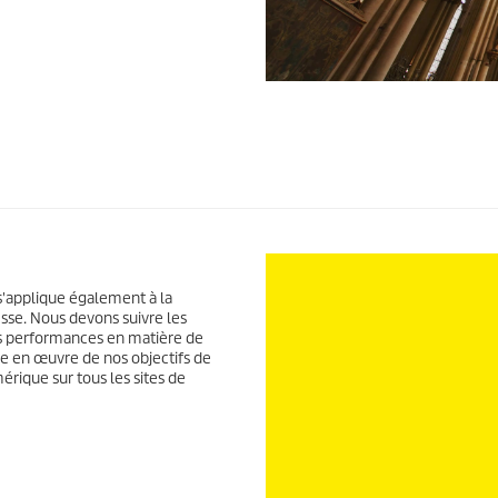
0
s
e
c
o
n
d
e
s
s
u
r
 s'applique également à la
0
esse. Nous devons suivre les
s
e
nos performances en matière de
c
e en œuvre de nos objectifs de
o
rique sur tous les sites de
n
d
e
s
V
o