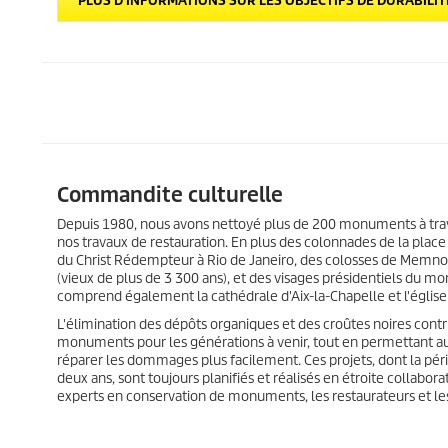
PLUS D'INFORMATIONS SUR LES OBJECTIFS DE DURABILIT
Commandite culturelle
Depuis 1980, nous avons nettoyé plus de 200 monuments à tra
nos travaux de restauration. En plus des colonnades de la place
du Christ Rédempteur à Rio de Janeiro, des colosses de Memno
(vieux de plus de 3 300 ans), et des visages présidentiels du mo
comprend également la cathédrale d'Aix-la-Chapelle et l'église
L'élimination des dépôts organiques et des croûtes noires contr
monuments pour les générations à venir, tout en permettant au
réparer les dommages plus facilement. Ces projets, dont la pér
deux ans, sont toujours planifiés et réalisés en étroite collaborat
experts en conservation de monuments, les restaurateurs et les h