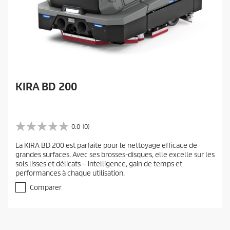
KIRA BD 200
0.0
(0)
0
.
La KIRA BD 200 est parfaite pour le nettoyage efficace de
0
grandes surfaces. Avec ses brosses-disques, elle excelle sur les
é
sols lisses et délicats – intelligence, gain de temps et
t
performances à chaque utilisation.
o
i
Comparer
l
e
(
s