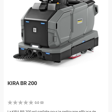
KIRA BR 200
0.0
(0)
0
.
La KIRA BR 200 est parfaite pour le nettoyage efficace de