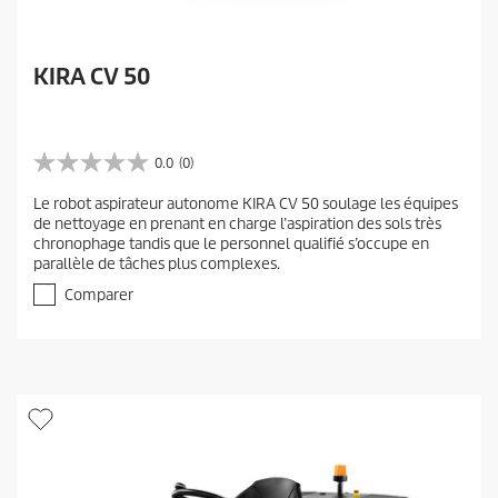
KIRA CV 50
0.0
(0)
0
.
Le robot aspirateur autonome KIRA CV 50 soulage les équipes
0
de nettoyage en prenant en charge l’aspiration des sols très
é
chronophage tandis que le personnel qualifié s’occupe en
t
parallèle de tâches plus complexes.
o
i
Comparer
l
e
(
s
)
s
u
r
5
.