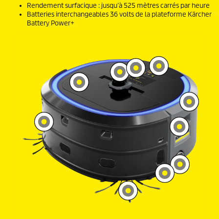
Rendement surfacique : jusqu’à 525 mètres carrés par heure
Batteries interchangeables 36 volts de la plateforme Kärcher
Battery Power+