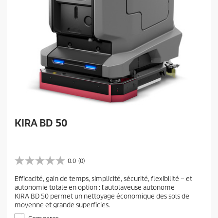
KIRA BD 50
0.0
(0)
0
.
Efficacité, gain de temps, simplicité, sécurité, flexibilité – et
0
autonomie totale en option : l'autolaveuse autonome
é
KIRA BD 50 permet un nettoyage économique des sols de
t
moyenne et grande superficies.
o
i