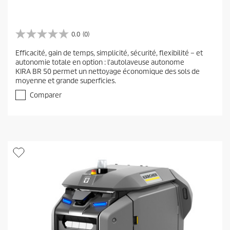
0.0
(0)
0
.
Efficacité, gain de temps, simplicité, sécurité, flexibilité – et
0
autonomie totale en option : l'autolaveuse autonome
é
KIRA BR 50 permet un nettoyage économique des sols de
t
moyenne et grande superficies.
o
i
Comparer
l
e
(
s
)
s
u
r
5
.