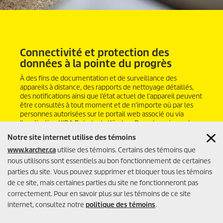
Connectivité et protection des
données à la pointe du progrès
À des fins de documentation et de surveillance des
appareils à distance, des rapports de nettoyage détaillés,
des notifications ainsi que l’état actuel de l’appareil peuvent
être consultés à tout moment et de n’importe où par les
personnes autorisées sur le portail web associé ou via
l’application KIRA Robots de Kärcher. Pour des raisons de
sécurité, toutes les données sont chiffrées et strictement
Notre site internet utilise des témoins
protégées contre tout accès non autorisé de l’extérieur. Les
www.karcher.ca
utilise des témoins. Certains des témoins que
personnes autorisées peuvent également recevoir des
notifications directement sur leur téléphone portable. Dans
nous utilisons sont essentiels au bon fonctionnement de certaines
tous les cas, nous garantissons une utilisation conforme à
parties du site. Vous pouvez supprimer et bloquer tous les témoins
l’objectif et responsable des données sensibles et, bien
de ce site, mais certaines parties du site ne fonctionneront pas
entendu, la conformité au RGPD.
correctement. Pour en savoir plus sur les témoins de ce site
internet, consultez notre
politique des témoins
.
Trouver un Détaillan
Contactez Kärcher