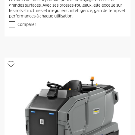
0
grandes surfaces. Avec ses brosses-rouleaux, elle excelle sur
é
les sols structurés et irréguliers : intelligence, gain de temps et
t
performances à chaque utilisation.
o
i
Comparer
l
e
(
s
)
s
u
r
5
.