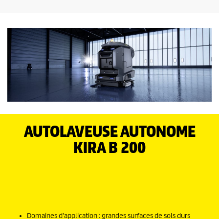
)
s
u
r
5
.
AUTOLAVEUSE AUTONOME
KIRA B 200
Domaines d'application : grandes surfaces de sols durs