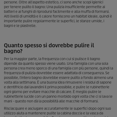
persone. Oltre all'aspetto estetico, ci sono anche scopi igienici
per tenere pulito il bagno: Una pulizia insufficiente permette ai
batteri e ai funghi di riprodursi facilmente e alla muffa di formarsi.
Alti livelli di umidità e il calore forniscono un habitat ideale, quindi è
importante pulire regolarmente le superfici, le stanze umide, i
bagni e le piastrelle.
Quanto spesso si dovrebbe pulire il
bagno?
Per la maggior parte, la frequenza con cui si pulisce il bagno
dipende da quanto spesso viene usato. Una famiglia con una sola
persona crea meno sporco di una famiglia con più persone, quindi la
frequenza di pulizia dovrebbe essere adattata di conseguenza. Se
possibile, l'intero bagno dovrebbe essere pulito a fondo almeno una
volta alla settimana. È una buona idea rimuovere i residui di sapone
e dentifricio dai lavandini il prima possibile, e pulire le rubinetterie
ogni giorno per evitare macchie di calcare. È meglio pulire le
rubinetterie lucide con un panno morbido ogni volta che ci si lava le
mani - questo non dà la possibilità alle macchie di formarsi.
Risciacquare e asciugare accuratamente le superfici dopo ogni suo
utilizzo aiuta a mantenere pulite la cabina doccia e la vasca da