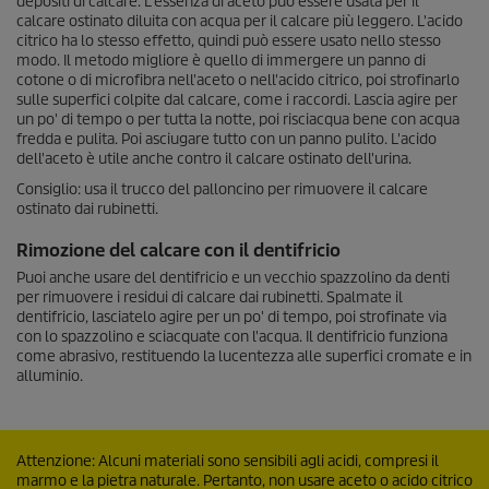
depositi di calcare. L'essenza di aceto può essere usata per il
calcare ostinato diluita con acqua per il calcare più leggero. L'acido
citrico ha lo stesso effetto, quindi può essere usato nello stesso
modo. Il metodo migliore è quello di immergere un panno di
cotone o di microfibra nell'aceto o nell'acido citrico, poi strofinarlo
sulle superfici colpite dal calcare, come i raccordi. Lascia agire per
un po' di tempo o per tutta la notte, poi risciacqua bene con acqua
fredda e pulita. Poi asciugare tutto con un panno pulito. L'acido
dell'aceto è utile anche contro il calcare ostinato dell'urina.
Consiglio: usa il trucco del palloncino per rimuovere il calcare
ostinato dai rubinetti.
Rimozione del calcare con il dentifricio
Puoi anche usare del dentifricio e un vecchio spazzolino da denti
per rimuovere i residui di calcare dai rubinetti. Spalmate il
dentifricio, lasciatelo agire per un po' di tempo, poi strofinate via
con lo spazzolino e sciacquate con l'acqua. Il dentifricio funziona
come abrasivo, restituendo la lucentezza alle superfici cromate e in
alluminio.
Attenzione: Alcuni materiali sono sensibili agli acidi, compresi il
marmo e la pietra naturale. Pertanto, non usare aceto o acido citrico