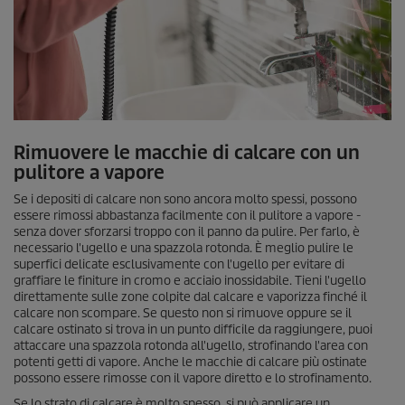
Rimuovere le macchie di calcare con un
pulitore a vapore
Se i depositi di calcare non sono ancora molto spessi, possono
essere rimossi abbastanza facilmente con il pulitore a vapore -
senza dover sforzarsi troppo con il panno da pulire. Per farlo, è
necessario l'ugello e una spazzola rotonda. È meglio pulire le
superfici delicate esclusivamente con l'ugello per evitare di
graffiare le finiture in cromo e acciaio inossidabile. Tieni l'ugello
direttamente sulle zone colpite dal calcare e vaporizza finché il
calcare non scompare. Se questo non si rimuove oppure se il
calcare ostinato si trova in un punto difficile da raggiungere, puoi
attaccare una spazzola rotonda all'ugello, strofinando l'area con
potenti getti di vapore. Anche le macchie di calcare più ostinate
possono essere rimosse con il vapore diretto e lo strofinamento.
Se lo strato di calcare è molto spesso, si può applicare un