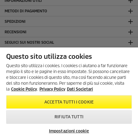
INFORMAZIONI UTILI
METODI DI PAGAMENTO
SPEDIZIONI
RECENSIONI
SEGUICI SUI NOSTRI SOCIAL
LA NOSTRA AZIENDA
Questo sito utilizza cookies
INFORMAZIONI GENERALI
Questo sito utilizza i cookies. I cookies ci aiutano a far funzionare
meglio il sito e le pagine in esso impostate. Si possono cancellare
INFORMAZIONI LEGALI
e bloccare i cookies di questo sito, ma così facendo alcune parti
Dati Societari
del sito non funzioneranno. Per saperne di più sui cookie, visita
SONO ARRIVATI I SUMMER
la
Cookie Policy
.
Privacy Policy
Dati Societari
Privacy Policy
DAYS!
Cookie Policy
Scopri tutte le
offerte esclusive
,
ACCETTA TUTTI I COOKIE
con
sconti fino al 35%
!
Condizioni generali di uso del sito
Dal 3 Agosto al 1° Settembre
!
RIFIUTA TUTTI
KARCHER SUMMER DAYS
Impostazioni cookie
Newsletter
FAQ
Contatti
© 2026 Kärcher S.p.A