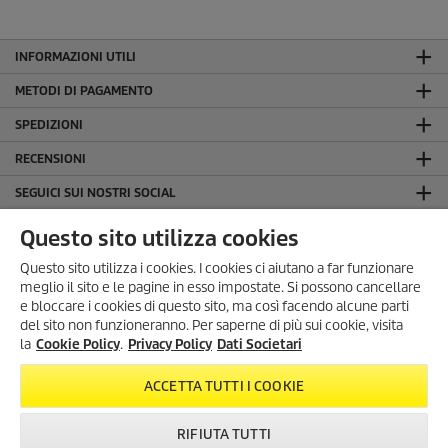
INFORMAZIONI UTILI
METODI DI PAGAMENTO
SPEDIZIONI
RECENSIONI
SEGUICI SUI NOSTRI SOCIAL
LA NOSTRA AZIENDA
Questo sito utilizza cookies
INFORMAZIONI GENERALI
Questo sito utilizza i cookies. I cookies ci aiutano a far funzionare
meglio il sito e le pagine in esso impostate. Si possono cancellare
INFORMAZIONI LEGALI
e bloccare i cookies di questo sito, ma così facendo alcune parti
Dati Societari
del sito non funzioneranno. Per saperne di più sui cookie, visita
SONO ARRIVATI I SUMMER
la
Cookie Policy
.
Privacy Policy
Dati Societari
Privacy Policy
DAYS!
Cookie Policy
Scopri tutte le
offerte esclusive
,
ACCETTA TUTTI I COOKIE
con
sconti fino al 35%
!
Condizioni generali di uso del sito
Dal 3 Agosto al 1° Settembre
!
RIFIUTA TUTTI