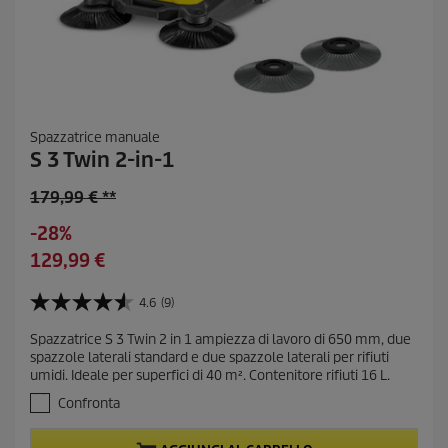
Spazzatrice manuale
S 3 Twin 2-in-1
O
179,99 € **
l
R
-28%
d
i
C
129,99 €
p
s
u
r
p
r
4.6
(9)
o
4
a
r
d
.
r
Spazzatrice S 3 Twin 2 in 1 ampiezza di lavoro di 650 mm, due
e
6
u
spazzole laterali standard e due spazzole laterali per rifiuti
m
s
n
c
umidi. Ideale per superfici di 40 m². Contenitore rifiuti 16 L.
u
i
t
t
5
Confronta
o
p
p
s
r
t
r