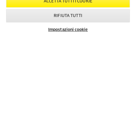
ACCETTA TUTTI I COOKIE
Created with AI (artificial intelligence)
RIFIUTA TUTTI
INFORMAZIONI UTILI
Impostazioni cookie
Newsletter
FAQ
Contatti
METODI DI PAGAMENTO
SPEDIZIONI
RECENSIONI
SEGUICI SUI NOSTRI SOCIAL
LA NOSTRA AZIENDA
INFORMAZIONI GENERALI
INFORMAZIONI LEGALI
Dati Societari
Privacy Policy
Cookie Policy
Condizioni generali di uso del sito