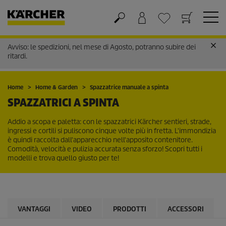
Avviso: le spedizioni, nel mese di Agosto, potranno subire dei
Carrello
Lista dei desideri
ritardi.
Home
Home & Garden
Spazzatrice manuale a spinta
SPAZZATRICI A SPINTA
Addio a scopa e paletta: con le spazzatrici Kärcher sentieri, strade,
ingressi e cortili si puliscono cinque volte più in fretta. L'immondizia
è quindi raccolta dall'apparecchio nell'apposito contenitore.
Comodità, velocità e pulizia accurata senza sforzo! Scopri tutti i
modelli e trova quello giusto per te!
VANTAGGI
VIDEO
PRODOTTI
ACCESSORI