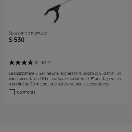
Spazzatrice manuale
S 530
4.2
(6)
4
.
La spazzatrice S 530 ha una larghezza di lavoro di 550 mm, un
2
vano raccolta da 16 l e una spazzola laterale. E' adatta per aree
s
a partire da 30 m², per una pulizia veloce e senza sforzo.
u
5
Confronta
s
t
e
l
l
e
.