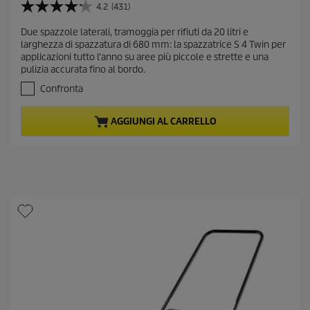
r
4.2
(431)
4
r
.
Due spazzole laterali, tramoggia per rifiuti da 20 litri e
e
2
larghezza di spazzatura di 680 mm: la spazzatrice S 4 Twin per
s
n
applicazioni tutto l'anno su aree più piccole e strette e una
u
t
pulizia accurata fino al bordo.
5
p
s
Confronta
r
t
e
o
AGGIUNGI AL CARRELLO
l
d
l
u
e
c
.
t
4
3
p
1
r
r
i
e
c
c
e
e
n
s
i
o