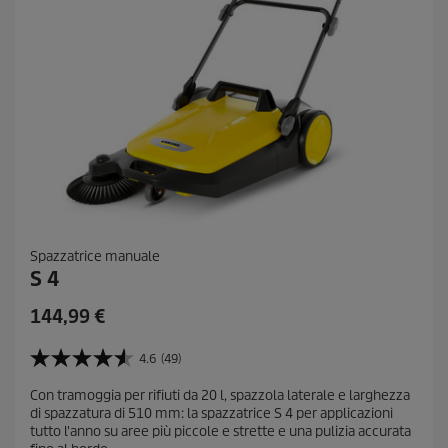
n
i
Spazzatrice manuale
S 4
C
144,99 €
u
r
4.6
(49)
4
r
.
Con tramoggia per rifiuti da 20 l, spazzola laterale e larghezza
e
6
di spazzatura di 510 mm: la spazzatrice S 4 per applicazioni
s
n
tutto l'anno su aree più piccole e strette e una pulizia accurata
u
t