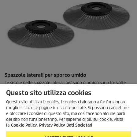
6
r
e
c
e
n
s
i
o
n
i
Spazzole laterali per sporco umido
Le setole delle spazzole laterali per sporco umido sono tre volte
più dure delle setole delle spazzole laterali standard e per questo
Questo sito utilizza cookies
sono indicate per raccogliere lo sporco bagnato: come le foglie
morte impregnate di pioggia sul marciapiede. Queste spazzole
Questo sito utilizza i cookies. I cookies ci aiutano a far funzionare
laterali sono compatibili con i modelli S 500 to S 650.
meglio il sito e le pagine in esso impostate. Si possono cancellare
e bloccare i cookies di questo sito, ma così facendo alcune parti
del sito non funzioneranno. Per saperne di più sui cookie, visita
la
Cookie Policy
.
Privacy Policy
Dati Societari