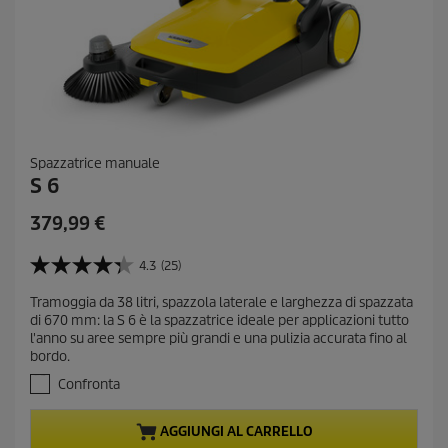
Spazzatrice manuale
S 6
C
379,99 €
u
r
4.3
(25)
4
r
.
Tramoggia da 38 litri, spazzola laterale e larghezza di spazzata
e
3
di 670 mm: la S 6 è la spazzatrice ideale per applicazioni tutto
s
n
l'anno su aree sempre più grandi e una pulizia accurata fino al
u
t
bordo.
5
p
s
Confronta
r
t
e
o
AGGIUNGI AL CARRELLO
l
d