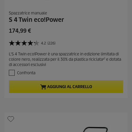
Spazzatrice manuale
S 4 Twin eco!Power
C
174,99 €
u
r
4.2
(226)
4
r
.
L'S 4 Twin eco!Power è una spazzatrice in edizione limitata di
e
2
colore nero, realizzata per il 30% da plastica riciclata¹⁾ e dotata
s
n
di accessori esclusivi
u
t
5
Confronta
p
s
r
t
AGGIUNGI AL CARRELLO
e
o
l
d
l
u
e
c
.
t
2
2
p
6
r
r