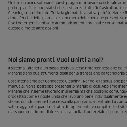
Uniti in un unico software, questi programmi lavorano in totale armo
pulire, pianificazione, statistiche, assistenza: tutta l'infrastruttura 
Cleaning sono illimitate. Tutta la giornata lavorativa potrà iniziare e 
atmosferiche della giornata e al numero delle persone presenti su o
E se i detergenti venissero automaticamente ordinati e consegnati
queste e molte altre opzioni.
Noi siamo pronti. Vuoi unirti a noi?
Il sistema Kärcher è un passo decisivo verso l'interconnessione del 
Manage siano due strumenti ideali per la transazione da tecnologia cl
Cosa intendiamo per Connected Cleaning? Per noi è la soluzione per l
manuale. Non si potrebbe presentarlo meglio di così. Abbiamo inserit
Manage che insieme lavorano in sinergia ma che possono comunque 
progettati come singole unità che lavorano bene individualmente ed in 
stesse, quindi l'utente ha accesso alla panoramica centrale. La com
valore aggiunto quando si tratta di implementare compiti ed attività. 
e assaporarne l'immediatezza e la velocità: il potenziale risparmio 