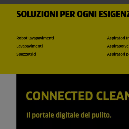
SOLUZIONI PER OGNI ESIGEN
Robot lavapavimenti
Aspiratori I
Lavapavimenti
Aspirapolve
Spazzatrici
Aspiratori p