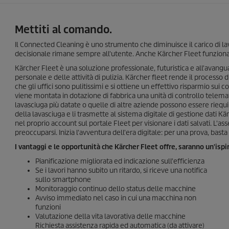
Mettiti al comando.
Il Connected Cleaning è uno strumento che diminuisce il carico di la
decisionale rimane sempre all'utente. Anche Kärcher Fleet funzion
Kärcher Fleet è una soluzione professionale, futuristica e all'avang
personale e delle attività di pulizia. Kärcher fleet rende il processo d
che gli uffici sono pulitissimi e si ottiene un effettivo risparmio sui 
viene montata in dotazione di fabbrica una unità di controllo telem
lavasciuga più datate o quelle di altre aziende possono essere riequip
della lavasciuga e li trasmette al sistema digitale di gestione dati K
nel proprio account sul portale Fleet per visionare i dati salvati. 
preoccuparsi. Inizia l'avventura dell'era digitale: per una prova, bas
I vantaggi e le opportunità che Kärcher Fleet offre, saranno un'ispi
Pianificazione migliorata ed indicazione sull'efficienza
Se i lavori hanno subito un ritardo, si riceve una notifica
sullo smartphone
Monitoraggio continuo dello status delle macchine
Avviso immediato nel caso in cui una macchina non
funzioni
Valutazione della vita lavorativa delle macchine
Richiesta assistenza rapida ed automatica (da attivare)