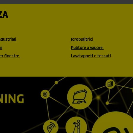
ZA
ndustriali
Idropulitrici
ri
Pulitore a vapore
er finestre
Lavatappeti e tessuti