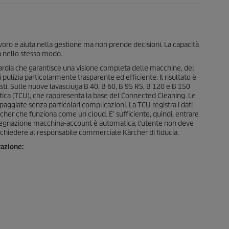
voro e aiuta nella gestione ma non prende decisioni. La capacità
a nello stesso modo.
uardia che garantisce una visione completa delle macchine, del
i pulizia particolarmente trasparente ed efficiente. Il risultato è
costi. Sulle nuove lavasciuga B 40, B 60, B 95 RS, B 120 e B 150
atica (TCU), che rappresenta la base del Connected Cleaning. Le
aggiate senza particolari complicazioni. La TCU registra i dati
ärcher che funziona come un cloud. E' sufficiente, quindi, entrare
L'assegnazione macchina-account è automatica, l'utente non deve
ta chiedere al responsabile commerciale Kärcher di fiducia.
razione: