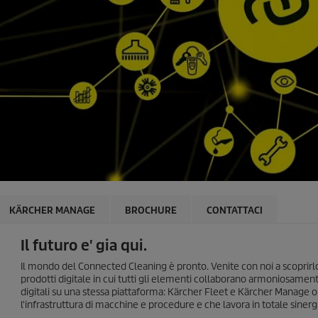
KÄRCHER MANAGE
BROCHURE
CONTATTACI
Il futuro e' gia qui.
Il mondo del Connected Cleaning è pronto. Venite con noi a scoprirl
prodotti digitale in cui tutti gli elementi collaborano armoniosame
digitali su una stessa piattaforma: Kärcher Fleet e Kärcher Manage o
l'infrastruttura di macchine e procedure e che lavora in totale sinerg