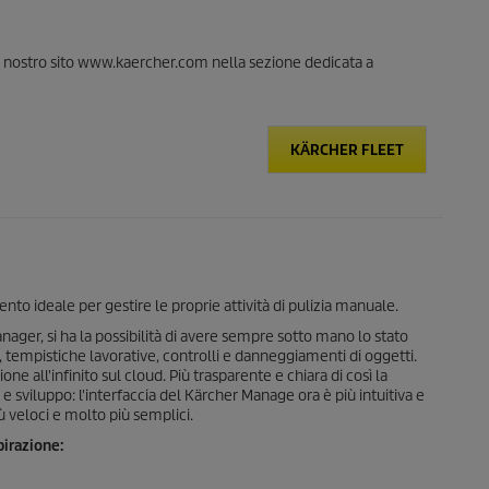
ul nostro sito www.kaercher.com nella sezione dedicata a
KÄRCHER FLEET
o ideale per gestire le proprie attività di pulizia manuale.
nager
, si ha la possibilità di avere sempre sotto mano lo stato
 tempistiche lavorative, controlli e danneggiamenti di oggetti.
ne all'infinito sul cloud. Più trasparente e chiara di così la
 sviluppo: l'interfaccia del Kärcher Manage ora è più intuitiva e
iù veloci e molto più semplici.
pirazione: