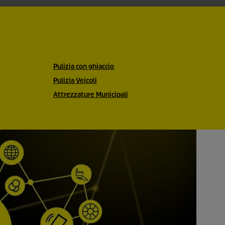
Pulizia con ghiaccio
Pulizia Veicoli
Attrezzature Municipali