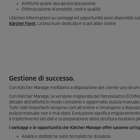
Antifurto grazie alla geolocalizzazione
Ottimizzazione di prodotti, costi e qualità
Ulteriori informazioni su vantaggi ed opportunità sono disponibili s
Kärcher Fleet
. La brochure dedicata è scaricabile online.
Gestione di successo.
Con Kärcher Manage mettiamo a disposizione del cliente uno strument
Con Kärcher Manage, la versione migliorata del famosissimo
ECO!Ma
attuale dell'attività in modo completo e aggiornato: pulizia manuale,
Tutti i dati importanti vengono caricati online e rimangono a disposizio
pulizia manuale non è mai stata. Evoluzione significa miglioramento e
il trasferimento dei dati e la preparazione della struttura risultano p
I vantaggi e le opportunità che Kärcher Manage offre saranno un'is
Analisi e statistiche sulle tempistiche di pulizia