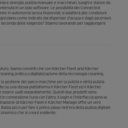
nia e sinergia: pulizia manuale e macchinari, luoghi e stanze da
è contenuta in un solo software. Le possibilità del Connected
finire in autonomia senza imprevisti, si adatterà alle condizioni
gni piano come indicato dai dispenser d'acqua e dagli ascensori.
 a seconda delle esigenze? Stiamo lavorando per raggiungere
futuro. Siamo convinti che con Kärcher Fleet and Kärcher
eaning pratica a digitalizzazione della tecnologia cleaning.
a gestione del parco macchine per la pulizia e della pulizia
o su una stessa piattaforma il Kärcher Fleet ed il Kärcher
essere usati separatamente. Questi due prodotti sono
connessione l'una con l'altra. Il login e l'interfaccia sono le
binazione di Kärcher Fleet e Kärcher Manage offre un vero
Basta poco per fare il primo passo nell'era della pulizia digitale
economico che si crea è evidente.