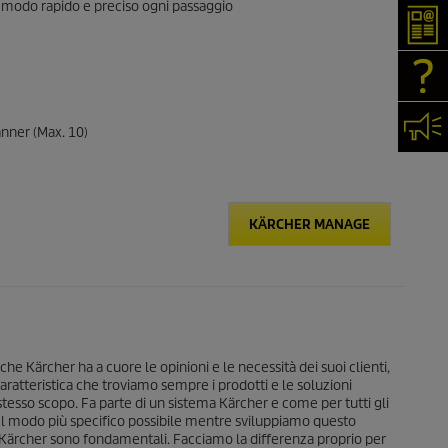
 modo rapido e preciso ogni passaggio
New
FAQ
Cont
anner (Max. 10)
KÄRCHER MANAGE
 che Kärcher ha a cuore le opinioni e le necessità dei suoi clienti,
aratteristica che troviamo sempre i prodotti e le soluzioni
stesso scopo. Fa parte di un sistema Kärcher e come per tutti gli
 nel modo più specifico possibile mentre sviluppiamo questo
er Kärcher sono fondamentali. Facciamo la differenza proprio per