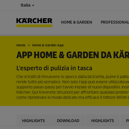
Italia
HOME & GARDEN
PROFESSIONA
Home
Home & Garden App
APP HOME & GARDEN DA KÄ
L'esperto di pulizia in tasca
Che si tratti di rimuovere lo sporco dalla bicicletta, pulire il p
rende tutto più semplice. Non solo l'app può essere utilizzata pe
supporto passo-passo per l'avvio iniziale di nuovi dispositivi. Inol
Kärcher. Qui troverete istruzioni per affrontare qualsiasi proble
come ripristinare in modo delicato ma efficace il fattore WOW sui
HIGHLIGHTS
DOWNLOAD
HIGHLIGHTS
P