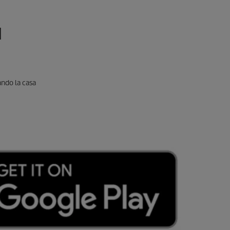
N
ando la casa