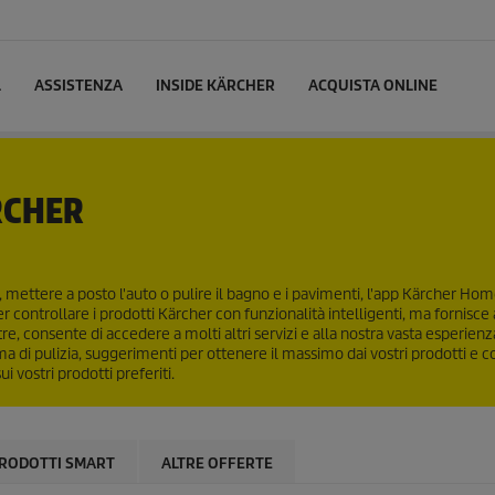
L
ASSISTENZA
INSIDE KÄRCHER
ACQUISTA ONLINE
RCHER
atio, mettere a posto l'auto o pulire il bagno e i pavimenti, l'app Kärcher H
r controllare i prodotti Kärcher con funzionalità intelligenti, ma fornisc
tre, consente di accedere a molti altri servizi e alla nostra vasta esperienza
ma di pulizia, suggerimenti per ottenere il massimo dai vostri prodotti e co
 vostri prodotti preferiti.
RODOTTI SMART
ALTRE OFFERTE