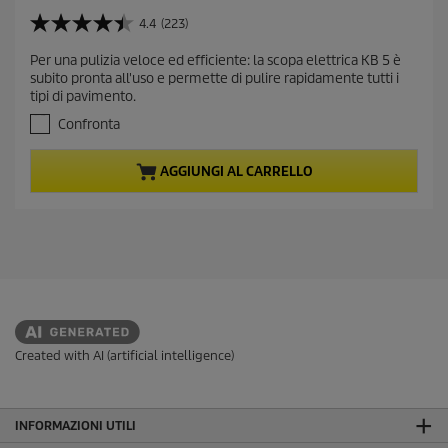
u
r
4.4
(223)
4
r
.
Per una pulizia veloce ed efficiente: la scopa elettrica KB 5 è
e
4
subito pronta all'uso e permette di pulire rapidamente tutti i
s
n
tipi di pavimento.
u
t
5
Confronta
p
s
r
t
AGGIUNGI AL CARRELLO
e
o
l
d
l
u
e
c
.
t
2
2
p
3
r
r
i
e
c
c
Created with AI (artificial intelligence)
e
e
n
s
INFORMAZIONI UTILI
i
o