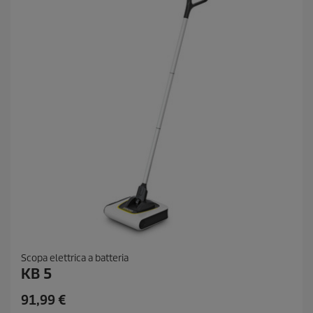
Scopa elettrica a batteria
KB 5
C
91,99 €