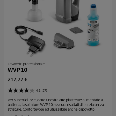
Lavavetri professionale
WVP 10
C
217,77 €
u
r
4.2
(57)
4
r
.
Per superfici lisce, dalle finestre alle piastrelle: alimentato a
e
2
batteria, l'aspiratore WVP 10 assicura risultati di pulizia senza
s
n
striature. Confortevole ed utilizzabile anche capovolto.
u
t
5